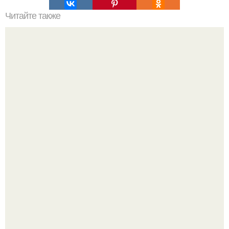
Читайте также
? 10. Простых способов мотивировать себя заняться
фитнесом?
Мой предыдущий пост неожиданно "Залетел" в соседней