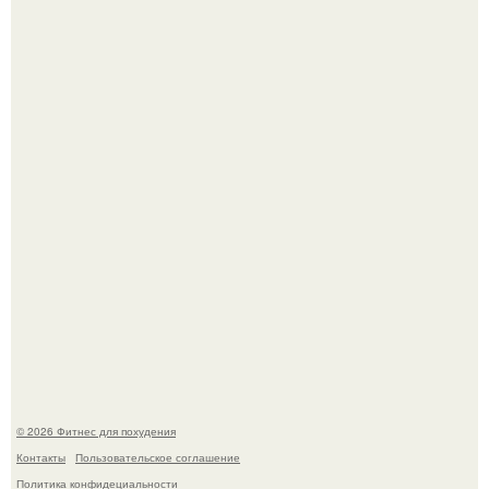
Я искала название тому, что делаю.
Одноклассники решили жестоко разыграть парня - и всё
пошло не по плану.
© 2026 Фитнес для похудения
Контакты
Пользовательское соглашение
Политика конфидециальности