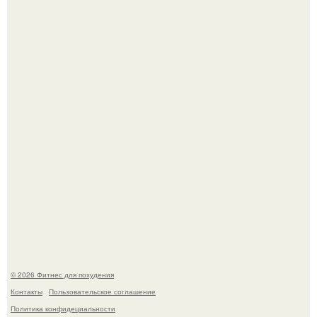
Тут даже мы не знаем, как комментировать.
Сергей соседов показал свою скромную дачу - и удивил
поклонников.
© 2026 Фитнес для похудения
Контакты
Пользовательское соглашение
Политика конфидециальности