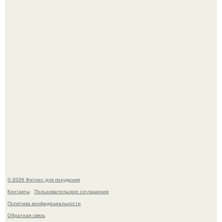
Сергей соседов показал свою скромную дачу - и удивил
поклонников.
Произошел странный инцидент, связанный с казахским
деликатесом.
© 2026 Фитнес для похудения
Контакты
Пользовательское соглашение
Политика конфидециальности
Обратная связь