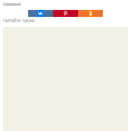
упражнения
Читайте также
Девушка конник. "Если Ваша Девушка - Конник" (c).
Я искала название тому, что делаю.