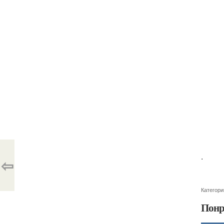
.
⇦
Категори
Понр