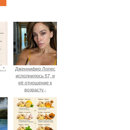
…".
Дженнифер Лопес
исполнилось 57, и
её отношение к
возрасту -
настоящий
манифест
уверенности: "не
говорите, что я
отлично выгляжу