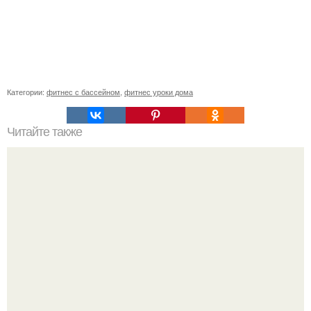
Категории:
фитнес с бассейном
,
фитнес уроки дома
Читайте также
Сколько раз нужно делать планку, чтобы похудеть.
Сколько раз в день делать планку —, чтобы был
результат для похудения