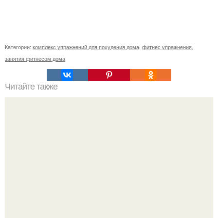
Категории:
комплекс упражнений для похудения дома
,
фитнес упражнения
,
занятия фитнесом дома
Читайте также
Фитнес коктейль для похудения. 7 рецептов фитнес -
коктейлей.