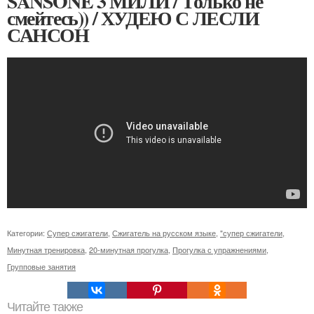
SANSONE 3 МИЛИ / Только не
смейтесь)) / ХУДЕЮ С ЛЕСЛИ
САНСОН
Категории:
Супер сжигатели
,
Сжигатель на русском языке
,
"супер сжигатели
,
Минутная тренировка
,
20-минутная прогулка
,
Прогулка с упражнениями
,
Групповые занятия
Читайте также