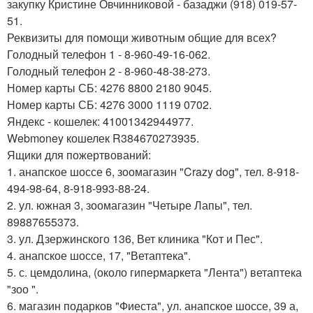
закупку Кристине Овчинниковой - базаджи (918) 019-57-
51.
Реквизиты для помощи животным общие для всех?
Голодный телефон 1 - 8-960-49-16-062.
Голодный телефон 2 - 8-960-48-38-273.
Номер карты СБ: 4276 8800 2180 9045.
Номер карты СБ: 4276 3000 1119 0702.
Яндекс - кошелек: 41001342944977.
Webmoney кошелек R384670273935.
Ящики для пожертвований:
1. анапское шоссе 6, зоомагазин "Crazy dog", тел. 8-918-
494-98-64, 8-918-993-88-24.
2. ул. южная 3, зоомагазин "Четыре Лапы", тел.
89887655373.
3. ул. Дзержинского 136, Вет клиника "Кот и Пес".
4. анапское шоссе, 17, "Ветаптека".
5. с. цемдолина, (около гипермаркета "Лента") ветаптека
"зоо ".
6. магазин подарков "Фиеста", ул. анапское шоссе, 39 а,