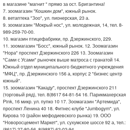
в магазине "магнит " прямо за ост. Бригантина!
7. зоомагазин "Кошкин дом", южный рынок.
8. ветаптека "Зоо", ул. пионерская, 23 а.
9. зоомагазин "Мокрый нос", ул. молодежная, 14, тел. 8-
989-259-70-00.
10. магазин птицефабрики, пр. Дзержинского, 229.
11. зоомагазин "Босс", южный рынок. 12. Зоомагазин
"Нора" проспект Дзержинского 226 13. Зоомагазин
"Сами с Усами" рыночек выше матроса с гранатой 14.
Южный отдел муниципального бюджетного учреждения
"МФЦ", пр. Дзержинского 156 а, корпус 2 "бизнес центр
южный".
15. зоомагазин "Какаду", проспект Дзержинского 211
(торговый ряд), тел. 8(8617 64-81-54 16. Парикмахерская
Pink, 16 микр. ул. пупко 10 17. Зоомагазин "Артемида",
проспект Ленина 40 18. Фитнес-клубе "Jumbogym", ул.
Кирова 10 (район мефодиевского рынка) 19. ООО
"Новоросцемент Маркет", ул. сухумское шоссе 92 а, тел.:
(8617) 27-80-56, 8(9887) 62-02-94.