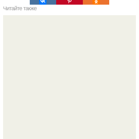
Читайте также
Самая оригинальная арахисовая паста?
Китовьи вши. На самом деле это не насекомые, а
ракообразные, относящиеся к бокоплавам.