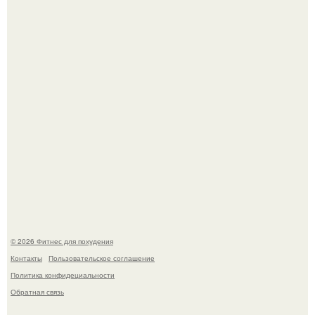
Имбирь - это не только ароматная специя, но и отличный
ингредиент для полезных напитков и блюд.
Не зря её попу считают лучшей в мире.
© 2026 Фитнес для похудения
Контакты
Пользовательское соглашение
Политика конфидециальности
Обратная связь