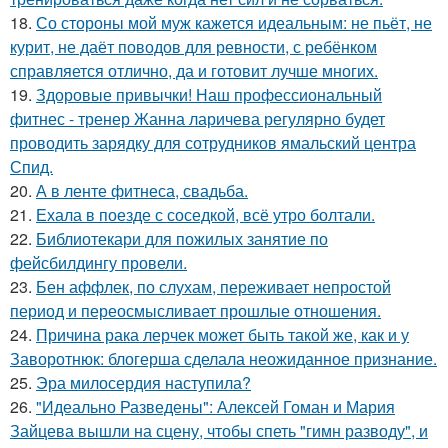
18.
Со стороны мой муж кажется идеальным: не пьёт, не
курит, не даёт поводов для ревности, с ребёнком
справляется отлично, да и готовит лучше многих.
19.
Здоровые привычки! Наш профессиональный
фитнес - тренер Жанна ларичева регулярно будет
проводить зарядку для сотрудников ямальский центра
Спид.
20.
А в ленте фитнеса, свадьба.
21.
Ехала в поезде с соседкой, всё утро болтали.
22.
Библиотекари для пожилых занятие по
фейсбилдингу провели.
23.
Бен аффлек, по слухам, переживает непростой
период и переосмысливает прошлые отношения.
24.
Причина рака лерчек может быть такой же, как и у
Заворотнюк: блогерша сделала неожиданное признание.
25.
Эра милосердия наступила?
26.
"Идеально Разведены": Алексей Гоман и Мария
Зайцева вышли на сцену, чтобы спеть "гимн разводу", и