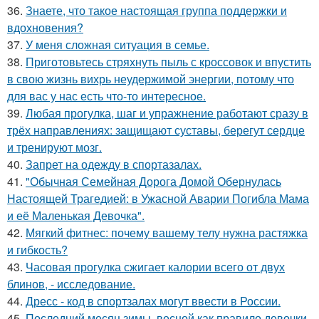
36.
Знаете, что такое настоящая группа поддержки и
вдохновения?
37.
У меня сложная ситуация в семье.
38.
Приготовьтесь стряхнуть пыль с кроссовок и впустить
в свою жизнь вихрь неудержимой энергии, потому что
для вас у нас есть что-то интересное.
39.
Любая прогулка, шаг и упражнение работают сразу в
трёх направлениях: защищают суставы, берегут сердце
и тренируют мозг.
40.
Запрет на одежду в спортазалах.
41.
"Обычная Семейная Дорога Домой Обернулась
Настоящей Трагедией: в Ужасной Аварии Погибла Мама
и её Маленькая Девочка".
42.
Мягкий фитнес: почему вашему телу нужна растяжка
и гибкость?
43.
Часовая прогулка сжигает калории всего от двух
блинов, - исследование.
44.
Дресс - код в спортзалах могут ввести в России.
45.
Последний месяц зимы, весной как правило девочки