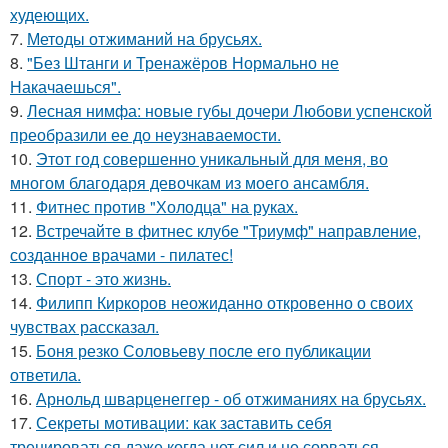
худеющих.
7.
Методы отжиманий на брусьях.
8.
"Без Штанги и Тренажёров Нормально не
Накачаешься".
9.
Лесная нимфа: новые губы дочери Любови успенской
преобразили ее до неузнаваемости.
10.
Этот год совершенно уникальный для меня, во
многом благодаря девочкам из моего ансамбля.
11.
Фитнес против "Холодца" на руках.
12.
Встречайте в фитнес клубе "Триумф" направление,
созданное врачами - пилатес!
13.
Спорт - это жизнь.
14.
Филипп Киркоров неожиданно откровенно о своих
чувствах рассказал.
15.
Боня резко Соловьеву после его публикации
ответила.
16.
Арнольд шварценеггер - об отжиманиях на брусьях.
17.
Секреты мотивации: как заставить себя
тренироваться даже когда нет сил и не сорваться.