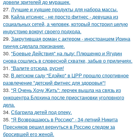
довели зрителей до мурашек.
27.
Лучшие и худшие продукты для набора массы.
28.
Кайла итсинес - не просто фитнес - девушка из
социальных сетей, а человек, который построил целую
индустрию вокруг своего подхода.
29.
Закрутившая роман с актером - иностранцем Ирина
пинчук сделала признание.
30.
"Боевые Действия" на льду: Плющенко и Ягудин
снова сошлись в словесной схватке, забыв о приличиях.
31.
"Валите отсюда, русня!
32.
В детском саду "Едэйко" в ЦРР прошло спортивное
развлечение "детский фитнес для здоровья"!
33.
"Я Очень Хочу Жить": лерчек вышла на связь из
онкоцентра Блохина после приостановки уголовного
дела.
34.
Сбагрила детей под опеку.
35.
"Я Возвращаюсь в Россию" - 34-летний Никита
Пресняков решил вернуться в Россию следом за
бросившей его женой.