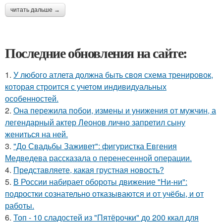
читать дальше →
Последние обновления на сайте:
1.
У любого атлета должна быть своя схема тренировок,
которая строится с учетом индивидуальных
особенностей.
2.
Она пережила побои, измены и унижения от мужчин, а
легендарный актер Леонов лично запретил сыну
жениться на ней.
3.
"До Свадьбы Заживет": фигуристка Евгения
Медведева рассказала о перенесенной операции.
4.
Представляете, какая грустная новость?
5.
В России набирает обороты движение "Ни-ни":
подростки сознательно отказываются и от учёбы, и от
работы.
6.
Топ - 10 сладостей из "Пятёрочки" до 200 ккал для