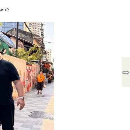
ниях?
⇨