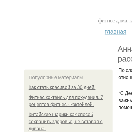
фитнес дома. 
главная
Анн
рас
По сл
отнош
Популярные материалы
Как стать красивой за 30 дней.
"С Де
Фитнес коктейль для похудения. 7
важны
рецептов фитнес - коктейлей.
помощ
Китайские шарики как способ
сохранить здоровье, не вставая с
дивана.