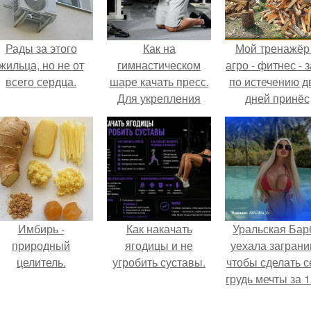
Рады за этого
Как на
Мой тренажёр
жильца, но не от
гимнастическом
агро - фитнес - 
всего сердца.
шаре качать пресс.
по истечению д
Для укрепления
дней принёс
всех мышц пресса
ощутимый
результат.
Имбирь -
Как накачать
Уральская Бар
природный
ягодицы и не
уехала заграни
целитель.
угробить суставы.
чтобы сделать с
грудь мечты за 1
тыс.