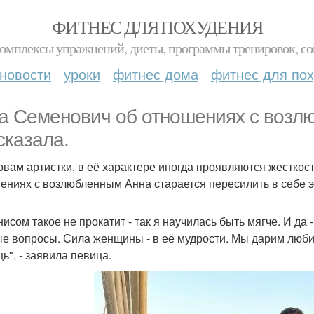
ФИТНЕС ДЛЯ ПОХУДЕНИЯ
комплексы упражнений, диеты, программы тренировок, со
новости
уроки
фитнес дома
фитнес для по
а Семенович об отношениях с воз
сказала.
овам артистки, в её характере иногда проявляются жесткос
ениях с возлюбленным Анна старается пересилить в себе э
нисом такое не прокатит - так я научилась быть мягче. И да 
е вопросы. Сила женщины - в её мудрости. Мы дарим любимо
ь", - заявила певица.