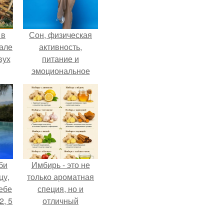
 в
Сон, физическая
зале
активность,
вух
питание и
эмоциональное
состояние!
би
Имбирь - это не
цу,
только ароматная
ебе
специя, но и
2, 5
отличный
ингредиент для