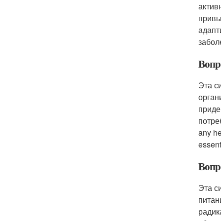
актив
привы
адапт
забол
Вопро
Эта с
орган
приде
потре
any he
essent
Вопро
Эта с
питан
радик