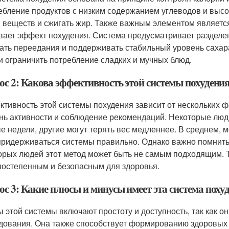
ебление продуктов с низким содержанием углеводов и высо
 веществ и сжигать жир. Также важным элементом является
вает эффект похудения. Система предусматривает разделен
ать переедания и поддерживать стабильный уровень сахара 
и ограничить потребление сладких и мучных блюд.
ос 2: Какова эффективность этой системы похудени
тивность этой системы похудения зависит от нескольких фак
нь активности и соблюдение рекомендаций. Некоторые люд
е недели, другие могут терять вес медленнее. В среднем, 
придерживаться системы правильно. Однако важно помнить, 
орых людей этот метод может быть не самым подходящим. Т
постепенным и безопасным для здоровья.
ос 3: Какие плюсы и минусы имеет эта система поху
 этой системы включают простоту и доступность, так как о
дования. Она также способствует формированию здоровых 