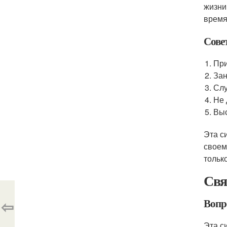
жизни
время
Сове
При
Зан
Слу
Не 
Вы
Эта с
своем
только
Свя
⇦
Вопро
Эта с