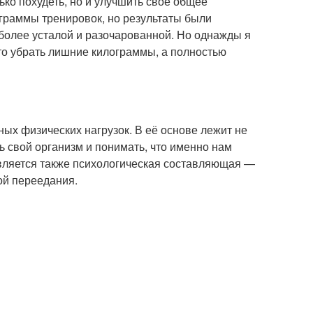
ько похудеть, но и улучшить своё общее
граммы тренировок, но результаты были
более усталой и разочарованной. Но однажды я
сто убрать лишние килограммы, а полностью
ых физических нагрузок. В её основе лежит не
ть свой организм и понимать, что именно нам
вляется также психологическая составляющая —
ой переедания.