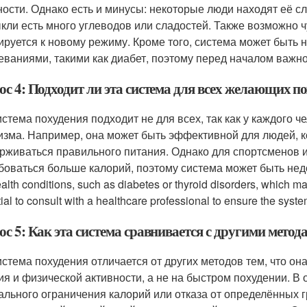
ности. Однако есть и минусы: некоторые люди находят её с
кли есть много углеводов или сладостей. Также возможно ч
ируется к новому режиму. Кроме того, система может быть
еваниями, такими как диабет, поэтому перед началом важно
с 4: Подходит ли эта система для всех желающих по
истема похудения подходит не для всех, так как у каждого 
изма. Например, она может быть эффективной для людей, к
рживаться правильного питания. Однако для спортсменов 
боваться больше калорий, поэтому система может быть недо
alth conditions, such as diabetes or thyroid disorders, which may 
ial to consult with a healthcare professional to ensure the system
с 5: Как эта система сравнивается с другими метод
истема похудения отличается от других методов тем, что о
ия и физической активности, а не на быстром похудении. В о
ального ограничения калорий или отказа от определённых гр