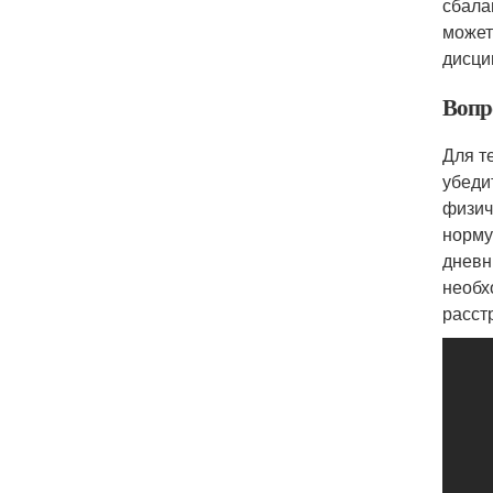
сбала
может
дисци
Вопро
Для т
убеди
физич
норму
дневн
необх
расст