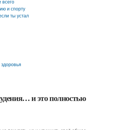
е всего
ию и спорту
если ты устал
я здоровья
худения… и это полностью