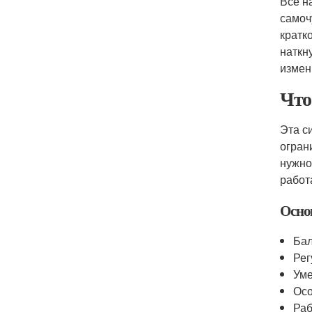
Всё н
самоч
кратк
наткн
измен
Что
Эта с
огран
нужно
работ
Осно
Бал
Ре
Уме
Осо
Раб