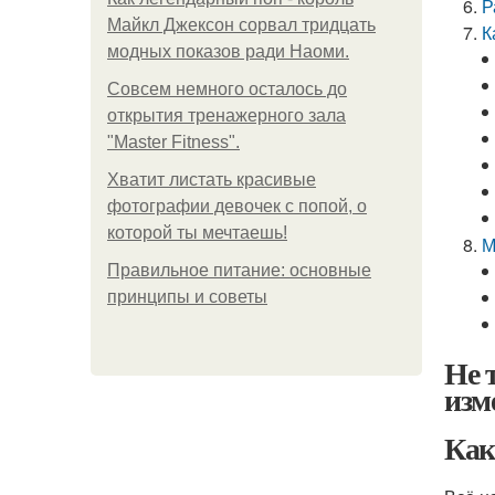
Р
Майкл Джексон сорвал тридцать
К
модных показов ради Наоми.
Совсем немного осталось до
открытия тренажерного зала
"Master Fitness".
Хватит листать красивые
фотографии девочек с попой, о
которой ты мечтаешь!
М
Правильное питание: основные
принципы и советы
Не 
изм
Как