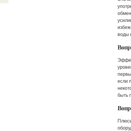
употр
обмен
усили
избеж
воды 
Вопр
Эффек
урове
первы
если 
некот
быть 
Вопр
Плюсы
обору