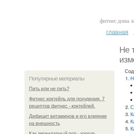
фитнес дома. 
главная
Не 
изм
Сод
Н
Популярные материалы
Пить или не пить?
Фитнес коктейль для похудения. 7
рецептов фитнес - коктейлей.
С
К
Дефицит витаминов и его влияние
К
на внешность
К
Как легендарный поп - король