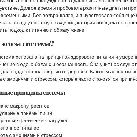
ачалось quite непринуждённо. Я давно искала способ не тол
увствие. Долгое время я пробовала различные диеты и про
овременными. Вес возвращался, и я чувствовала себя ещё 
улась на одну систему похудения, которая обещала не про
ить подход к питанию и образу жизни.
 это за система?
истема основана на принципах здорового питания и умеренн
ичение в еде, а баланс и осознанность. Она учит нас слуша
 для поддержания энергии и здоровья. Важным аспектом я
а с эмоциями и стрессом, которые часто становятся причин
вные принципы системы
анс макронутриентов
гулярные приёмы пищи
ренные физические нагрузки
знанное питание
ота с эмоциями и стрессом