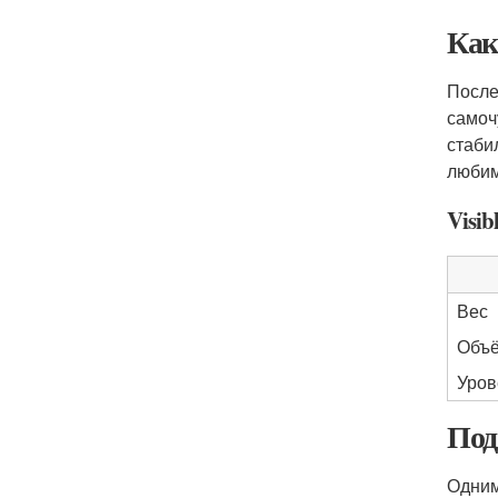
Как
После
самоч
стаби
любим
Visib
Вес
Объё
Уров
Под
Одним