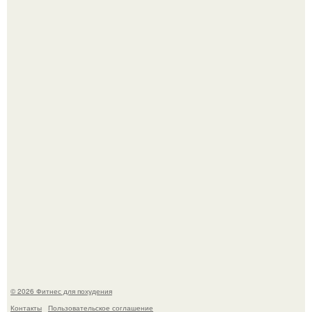
Тут даже мы не знаем, как комментировать.
Сергей соседов показал свою скромную дачу - и удивил
поклонников.
© 2026 Фитнес для похудения
Контакты
Пользовательское соглашение