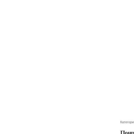
Категори
Понр