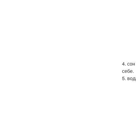
4. со
себе.
5. вод