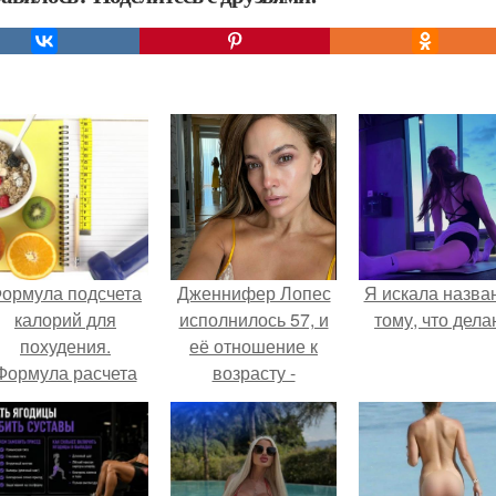
ормула подсчета
Дженнифер Лопес
Я искала назва
калорий для
исполнилось 57, и
тому, что дела
похудения.
её отношение к
Формула расчета
возрасту -
нормы калорий
настоящий
Миффлина-Сан
манифест
Жеора
уверенности: "не
говорите, что я