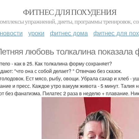
ФИТНЕС ДЛЯ ПОХУДЕНИЯ
комплексы упражнений, диеты, программы тренировок, со
новости
уроки
фитнес дома
фитнес для по
Летняя любовь толкалина показала ф
 тело - как в 25. Как толкалина форму сохраняет?
дают: "что она с собой делает? " Отвечаю без сказок.
 голодовок. Ест мясо, рыбу, овощи. Убрала сахар и хлеб - уш
ание и пресс. Каждое утро вакуум живота - 5 минут. Талия н
орт без фанатизма. Пилатес 2 раза в неделю + плавание. Ник