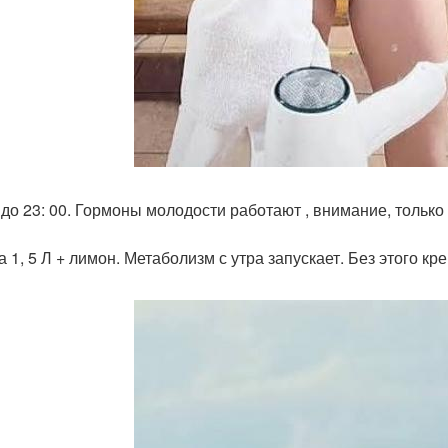
н до 23: 00. Гормоны молодости работают , внимание, тольк
а 1, 5 Л + лимон. Метаболизм с утра запускает. Без этого к