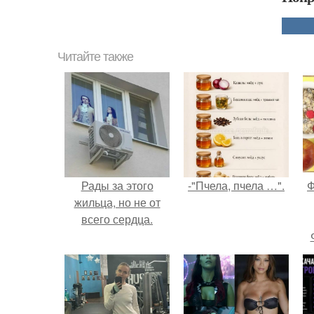
Читайте также
Рады за этого
-"Пчела, пчела …".
Ф
жильца, но не от
всего сердца.