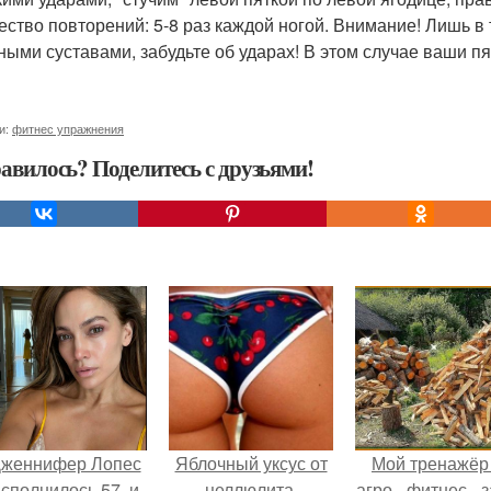
ество повторений: 5-8 раз каждой ногой. Внимание! Лишь в 
ными суставами, забудьте об ударах! В этом случае ваши п
и:
фитнес упражнения
авилось? Поделитесь с друзьями!
женнифер Лопес
Яблочный уксус от
Мой тренажёр
сполнилось 57, и
целлюлита.
агро - фитнес - 