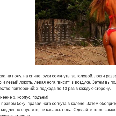
ежа на полу, на спине, руки сомкнуты за головой, локти р
о и левый локоть, левая нога "висит" в воздухе. Затем вып
ество повторений: 2 подхода по 10 раз в каждую сторону.
нение 3. корпус, подъем!
а правом боку, правая нога согнута в колене. Затем обопри
 медленно опустите, не касаясь пола. Сделайте то же самое
 каждую сторону.