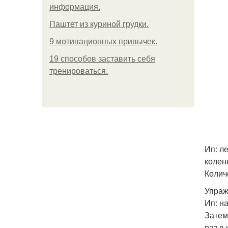
информация.
Паштет из куриной грудки.
9 мотивационных привычек.
19 способов заставить себя
тренироваться.
Ип: л
колен
Колич
Упраж
Ип: н
Затем
раз в