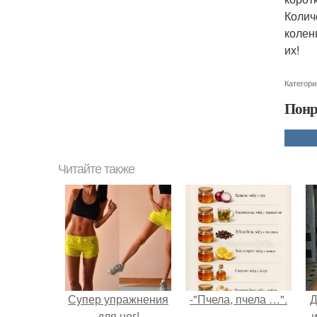
Колич
колен
их!
Категори
Понр
Читайте также
Супер упражнения
-"Пчела, пчела …".
Д
для ног!
и