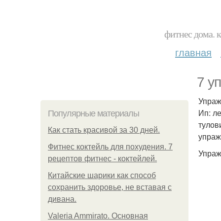
фитнес дома. 
главная
7 у
Упраж
Ип: л
Популярные материалы
тулов
Как стать красивой за 30 дней.
упраж
Фитнес коктейль для похудения. 7
Упраж
рецептов фитнес - коктейлей.
Китайские шарики как способ
сохранить здоровье, не вставая с
дивана.
Valeria Ammirato. Основная