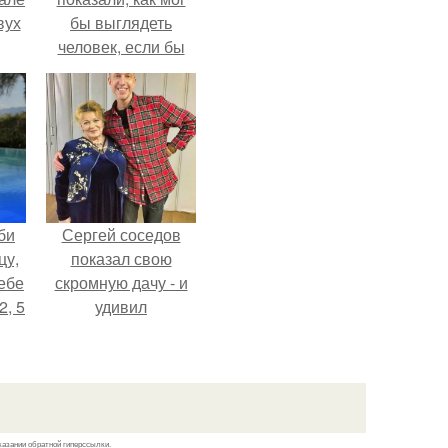
вух
бы выглядеть
человек, если бы
его тело
эволюционировало
специально для
выживания в
автокатастpoфах.
би
Сергей соседов
цу,
показал свою
ебе
скромную дачу - и
2, 5
удивил
поклонников.
казании обратной гиперссылки.