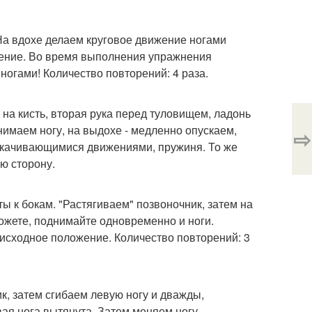
 На вдохе делаем круговое движение ногами
жение. Во время выполнения упражнения
 ногами! Количество повторений: 4 раза.
я на кисть, вторая рука перед туловищем, ладонь
нимаем ногу, на выдохе - медленно опускаем,
⇨
 покачивающимися движениями, пружиня. То же
ую сторону.
ты к бокам. "Растягиваем" позвоночник, затем на
можете, поднимайте одновременно и ноги.
 исходное положение. Количество повторений: 3
ик, затем сгибаем левую ногу и дважды,
вая нога вытянута. Затем меняем ногу.