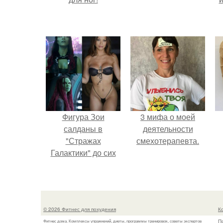
Фигура Зои
3 мифа о моей
салданы в
деятельности
"Стражах
смехотерапевта.
Галактики" до сих
пор вызывает
восхищение.
© 2026 Фитнес для похудения
К
П
Фитнес дома. Комплексы упражнений, диеты, программы тренировок, советы экспертов