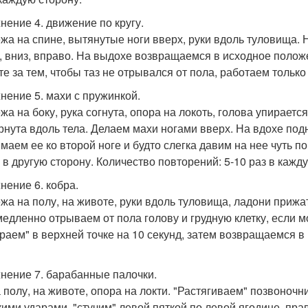
нение 4. движение по кругу.
ежа на спине, вытянутые ноги вверх, руки вдоль туловища.
, вниз, вправо. На выдохе возвращаемся в исходное поло
те за тем, чтобы таз не отрывался от пола, работаем только
нение 5. махи с пружинкой.
ежа на боку, рука согнута, опора на локоть, голова упираетс
рнута вдоль тела. Делаем махи ногами вверх. На вдохе под
маем ее ко второй ноге и будто слегка давим на нее чуть
 в другую сторону. Количество повторений: 5-10 раз в кажд
нение 6. кобра.
ежа на полу, на животе, руки вдоль туловища, ладони прижа
медленно отрываем от пола голову и грудную клетку, если 
раем" в верхней точке на 10 секунд, затем возвращаемся в
нение 7. барабанные палочки.
а полу, на животе, опора на локти. "Растягиваем" позвоночн
кими ударами, "стучим" левой пяткой по левой ягодице, пра