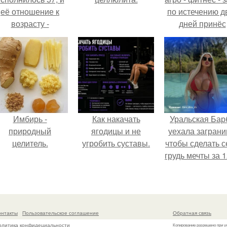
её отношение к
по истечению д
возрасту -
дней принёс
настоящий
ощутимый
манифест
результат.
уверенности: "не
говорите, что я
отлично выгляжу
для 57.
Имбирь -
Как накачать
Уральская Бар
природный
ягодицы и не
уехала заграни
целитель.
угробить суставы.
чтобы сделать с
грудь мечты за 1
тыс.
онтакты
Пользовательское соглашение
Обратная связь
олитика конфидециальности
Копирование разрешено при у