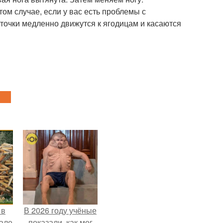
том случае, если у вас есть проблемы с
яточки медленно движутся к ягодицам и касаются
 в
В 2026 году учёные
зале
показали, как мог