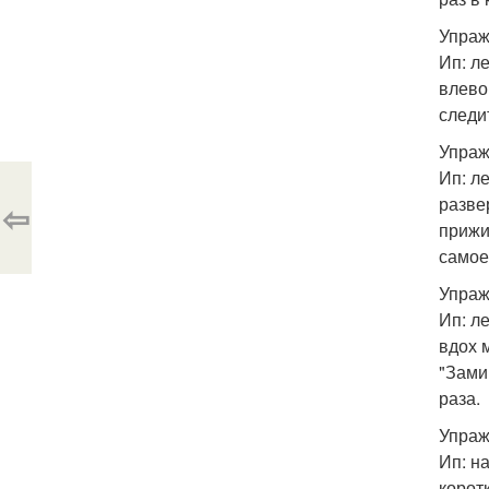
Упраж
Ип: л
влево
следи
Упраж
Ип: л
разве
⇦
прижи
самое
Упраж
Ип: л
вдох 
"Зами
раза.
Упраж
Ип: н
корот