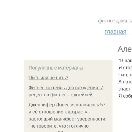
фитнес дома. 
главная
Але
"В на
Я сто
Популярные материалы
сын, к
Пить или не пить?
А пот
Фитнес коктейль для похудения. 7
знает
рецептов фитнес - коктейлей.
Я соб
Дженнифер Лопес исполнилось 57,
и её отношение к возрасту -
настоящий манифест уверенности:
"не говорите, что я отлично