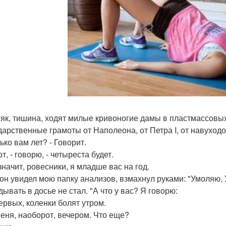
як, тишина, ходят милые кривоногие дамы в пластмассовых
дарственные грамоты от Наполеона, от Петра I, от навуходо
ько вам лет? - Говорит.
от, - говорю, - четыреста будет.
значит, ровесники, я младше вас на год.
 он увидел мою папку анализов, взмахнул руками: "Умоляю, 
ывать в досье не стал. "А что у вас? Я говорю:
первых, коленки болят утром.
 меня, наоборот, вечером. Что еще?