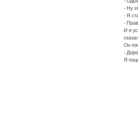
- Оды
- Ну 
- Я ст
- Пра
И я у
сказал
Он по
- Дор
Я поц