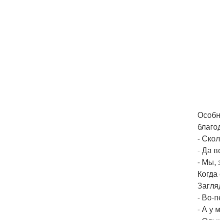
Особн
благо
- Скол
- Да в
- Мы, 
Когда
Загляд
- Во-
- А у