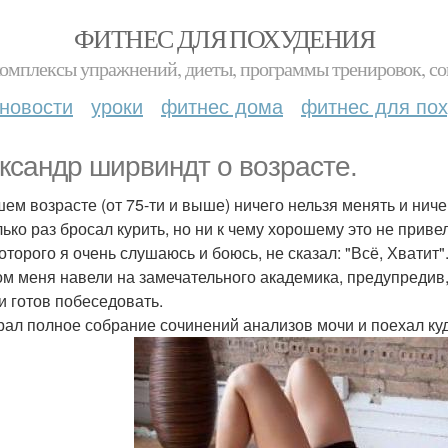
ФИТНЕС ДЛЯ ПОХУДЕНИЯ
комплексы упражнений, диеты, программы тренировок, со
новости
уроки
фитнес дома
фитнес для по
ксандр ширвиндт о возрасте.
шем возрасте (от 75-ти и выше) ничего нельзя менять и ниче
лько раз бросал курить, но ни к чему хорошему это не приве
оторого я очень слушаюсь и боюсь, не сказал: "Всё, Хватит"
ом меня навели на замечательного академика, предупредив, 
 и готов побеседовать.
рал полное собрание сочинений анализов мочи и поехал куд