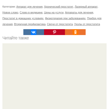
Категории:
Аппарат для лечения
,
Хронический простатит
,
Лазерный аппарат
,
Новое слово
,
Слово в медицине
,
Цены на услуги
,
Аппараты для лечения
,
Простатит в домашних условиях
,
Физиотерапия при заболеваниях
,
Прибор для
лечения
,
Вторичная профилактика
,
Свечи от простатита
,
Уколы от простатита
Читайте также
Сколько раз нужно делать планку, чтобы похудеть.
Сколько раз в день делать планку —, чтобы был
результат для похудения