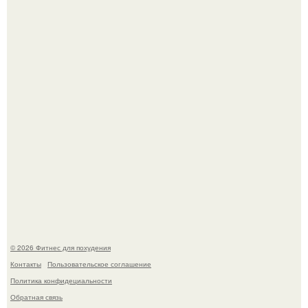
Возможно, тут есть люди с медицинским образованием,
подскажите, что делать!
Произошел странный инцидент, связанный с казахским
деликатесом.
© 2026 Фитнес для похудения
Контакты
Пользовательское соглашение
Политика конфидециальности
Обратная связь