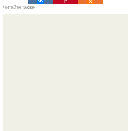
Читайте также
Сколько раз нужно делать планку, чтобы похудеть.
Сколько раз в день делать планку —, чтобы был
результат для похудения