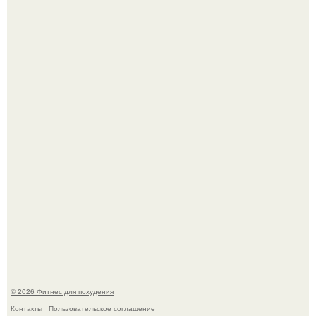
Тут даже мы не знаем, как комментировать.
Сергей соседов показал свою скромную дачу - и удивил
поклонников.
© 2026 Фитнес для похудения
Контакты
Пользовательское соглашение