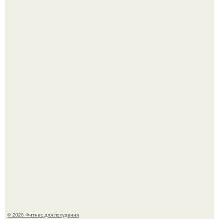
Не зря её попу считают лучшей в мире.
Песочный пирог с сочной клубничной начинкой и
меренговой шапочкой!
© 2026 Фитнес для похудения