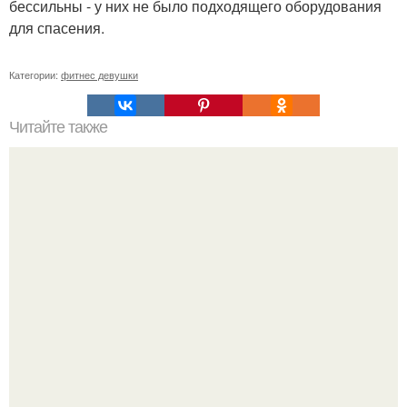
бессильны - у них не было подходящего оборудования
для спасения.
Категории:
фитнес девушки
Читайте также
Как накачать попу, если у вас проблемы с
позвоночником или тренировки попы без осевой
нагрузки.