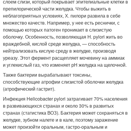
слоем слизи, который покрывает эпителиальные клетки в
препилорической части желудка. Чтобы выжить в
неблагоприятных условиях, Х. пилори развила в себе
множество качеств. Например, у нее есть реснички, с
помощью которых патоген проникает в слизистую
оболочку. Особенность, позволяющая H. pylori жить во
враждебной, кислой среде желудка, — способность
нейтрализовать кислую среду в желудке, производя
уреазу. Этот фермент расщепляет мочевину на аммиак
и углекислый газ, что изменяет рН желудка на щелочной.
Также бактерии вырабатывают токсины,
способствующие атрофии слизистой оболочки желудка
(атрофический гастрит).
Инфекция Helicobacter pylori затрагивает 70% населения
в развивающихся странах и около 30% в развитых
странах (статистика ВОЗ). Бактерия может сохраняться в
желудке, зубном налете и в кале, поэтому заражение
может произойти оральным, гастро-оральным и