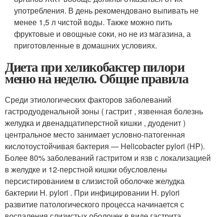
употребления. В день рекомендовано выпивать не
менее 1,5 л чистой воды. Также можно пить
фруктовые и овощные соки, но не из магазина, а
приготовленные в домашних условиях.
Диета при хеликобактер пилори
меню на неделю. Общие правила
Среди этиологических факторов заболеваний
гастродуоденальной зоны ( гастрит , язвенная болезнь
желудка и двенадцатиперстной кишки , дуоденит )
центральное место занимает условно-патогенная
кислотоустойчивая бактерия — Helicobacter pylori (HP).
Более 80% заболеваний гастритом и язв с локализацией
в желудке и 12-перстной кишки обусловлены
персистированием в слизистой оболочке желудка
бактерии H. pylori . При инфицировании Н. рylori
развитие патологического процесса начинается с
воспаления слизистых оболочек в виде гастрита