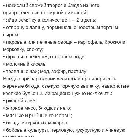
• некислый свежий творог и блюда из него,
приправленные нежирной сметаной;
• яйца всмятку в количестве 1 – 2 в день;
• отварную лапшу, вермишель с неострым тертым
сыром;
• паровые или печеные овощи – картофель, брокколи,
морковку, свеклу;
• фрукты в печеном, отварном виде;
• молочный кисель;
• травяные чаи; мед, зефир, пастилу.
Вредно при заражении хеликобактер пилори есть
жареные блюда, свежую горячую выпечку, наваристые
крепкие бульоны. Из рациона нужно исключить:
• ржаной хлеб;
• жирное мясо, блюда из него;
• мясные и рыбные консервы;
• блюда из крупных макарон;
• бобовые культуры, перловую, кукурузную и ячневую