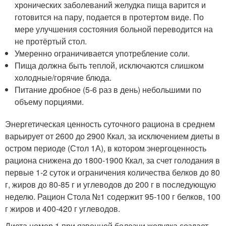
хронических заболеваний желудка пища варится и
готовится на пару, подается в протертом виде. По
мере улучшения состояния больной переводится на
не протёртый стол.
Умеренно ограничивается употребление соли.
Пища должна быть теплой, исключаются слишком
холодные/горячие блюда.
Питание дробное (5-6 раз в день) небольшими по
объему порциями.
Энергетическая ценность суточного рациона в среднем
варьирует от 2600 до 2900 Ккал, за исключением диеты в
остром периоде (Стол 1А), в котором энергоценность
рациона снижена до 1800-1900 Ккал, за счет голодания в
первые 1-2 суток и ограничения количества белков до 80
г, жиров до 80-85 г и углеводов до 200 г в последующую
неделю. Рацион Стола №1 содержит 95-100 г белков, 100
г жиров и 400-420 г углеводов.
Диета номер 1 при язвенной болезни желудка создает