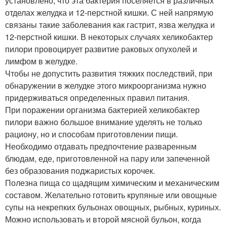
установлено, что эта бактерия поселяется в различных
отделах желудка и 12-перстной кишки. С ней напрямую
связаны такие заболевания как гастрит, язва желудка и
12-перстной кишки. В некоторых случаях хеликобактер
пилори провоцирует развитие раковых опухолей и
лимфом в желудке.
Чтобы не допустить развития тяжких последствий, при
обнаружении в желудке этого микроорганизма нужно
придерживаться определенных правил питания.
При поражении организма бактерией хеликобактер
пилори важно большое внимание уделять не только
рациону, но и способам приготовлении пищи.
Необходимо отдавать предпочтение разваренным
блюдам, еде, приготовленной на пару или запеченной
без образования поджаристых корочек.
Полезна пища со щадящим химическим и механическим
составом. Желательно готовить крупяные или овощные
супы на некрепких бульонах овощных, рыбных, куриных.
Можно использовать и второй мясной бульон, когда