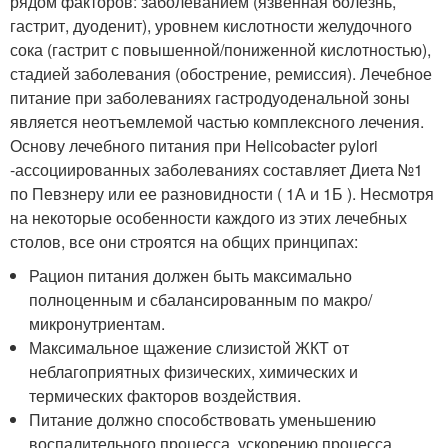
рядом факторов: заболеванием (язвенная болезнь,
гастрит, дуоденит), уровнем кислотности желудочного
сока (гастрит с повышенной/пониженной кислотностью),
стадией заболевания (обострение, ремиссия). Лечебное
питание при заболеваниях гастродуоденальной зоны
является неотъемлемой частью комплексного лечения.
Основу лечебного питания при Helicobacter pylori
-ассоциированных заболеваниях составляет Диета №1
по Певзнеру или ее разновидности ( 1А и 1Б ). Несмотря
на некоторые особенности каждого из этих лечебных
столов, все они строятся на общих принципах:
Рацион питания должен быть максимально
полноценным и сбалансированным по макро/
микронутриентам.
Максимальное щажение слизистой ЖКТ от
неблагоприятных физических, химических и
термических факторов воздействия.
Питание должно способствовать уменьшению
воспалительного процесса, ускорению процесса