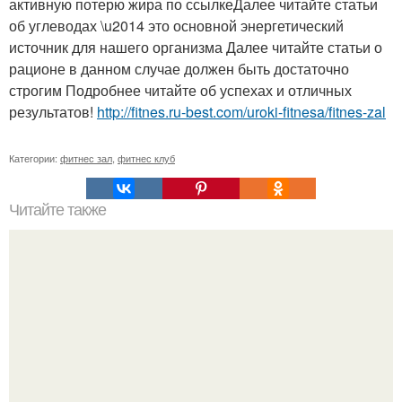
активную потерю жира по ссылкеДалее читайте статьи
об углеводах \u2014 это основной энергетический
источник для нашего организма Далее читайте статьи о
рационе в данном случае должен быть достаточно
строгим Подробнее читайте об успехах и отличных
результатов!
http://fitnes.ru-best.com/uroki-fitnesa/fitnes-zal
Категории:
фитнес зал
,
фитнес клуб
Читайте также
Делай эти 5 упражнений через день в течении месяца, и
упругая попка твоя.