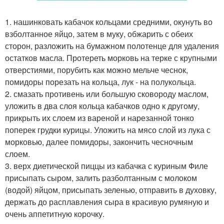
1. нашинковать кабачок кольцами средними, окунуть во
взболтанное яйцо, затем в муку, обжарить с обеих
сторон, разложить на бумажном полотенце для удаления
остатков масла. Протереть морковь на терке с крупными
отверстиями, порубить как можно мельче чеснок,
помидоры порезать на кольца, лук - на полукольца.
2. смазать противень или большую сковороду маслом,
уложить в два слоя кольца кабачков одно к другому,
прикрыть их слоем из вареной и нарезанной тонко
поперек грудки курицы. Уложить на мясо слой из лука с
морковью, далее помидоры, закончить чесночным
слоем.
3. верх диетической пиццы из кабачка с куриным Филе
присыпать сыром, залить разболтанным с молоком
(водой) яйцом, присыпать зеленью, отправить в духовку,
держать до расплавления сыра в красивую румяную и
очень аппетитную корочку.