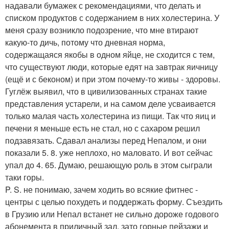
надавали бумажек с рекомендациями, что делать и
списком продуктов с содержанием в них холестерина. У
меня сразу возникло подозрение, что мне втирают
какую-то дичь, потому что дневная норма,
содержащаяся якобы в одном яйце, не сходится с тем,
что существуют люди, которые едят на завтрак яичницу
(ещё и с беконом) и при этом почему-то живы - здоровы.
Гуглёж выявил, что в цивилизованных странах такие
представления устарели, и на самом деле усваивается
только малая часть холестерина из пищи. Так что яиц и
печени я меньше есть не стал, но с сахаром решил
подзавязать. Сдавал анализы перед Непалом, и они
показали 5. 8. уже неплохо, но маловато. И вот сейчас
упал до 4. 65. Думаю, решающую роль в этом сыграли
таки горы.
P. S. не понимаю, зачем ходить во всякие фитнес -
центры с целью похудеть и поддержать форму. Съездить
в Грузию или Непал встанет не сильно дороже годового
абонемента в приличный зал, зато горные пейзажи и