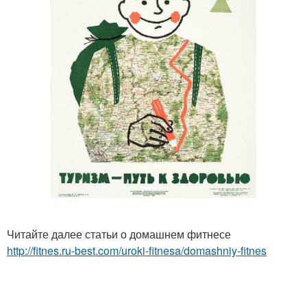
Читайте далее статьи о домашнем фитнесе
http://fitnes.ru-best.com/uroki-fitnesa/domashniy-fitnes