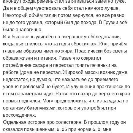
к концу похода ремень стал затягиваться заметно туже.
Да и в общем чувствовать себя стал намного лучше.
Некоторый объём талии потом вернулся, но всё равно
не до того уровня, который был до похода. В Грузии всё
было аналогично.
И я был очень удивлён на вчерашнем обследовании,
когда выяснилось, что за год я сбросил аж 10 кг, причём
главным образом именно жира. Практически без смены
образа жизни и питания. Разве что сократил
потребление сахара и перестал точить печеньки на
работе (дома не перестал. Жировой массы возник даже
недостаток, но думаю, что нажрать ее до приемлего
уровня проблемой не будет. И улучшения практически по
всем параметрам идут. Разве что сахар до верхнего края
нормы поднялся. Могу предположить, что из-за удара по
организму батончиками, которые я употреблял при
восхождениях.
Отдельная история про холестерин. В прошлом году он
оказался повышенным: 6. 05 при норме 5. 0. мне