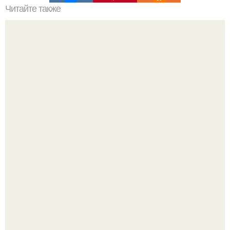
Читайте также
Сколько калорий в натуральном мёде? Полное
руководство по питательной ценности мёда
"Начался новый роман?