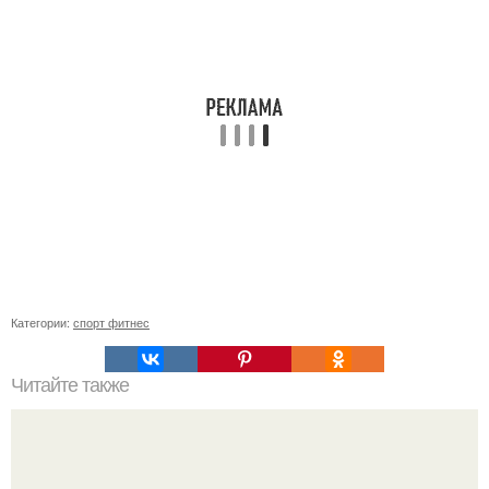
Категории:
спорт фитнес
Читайте также