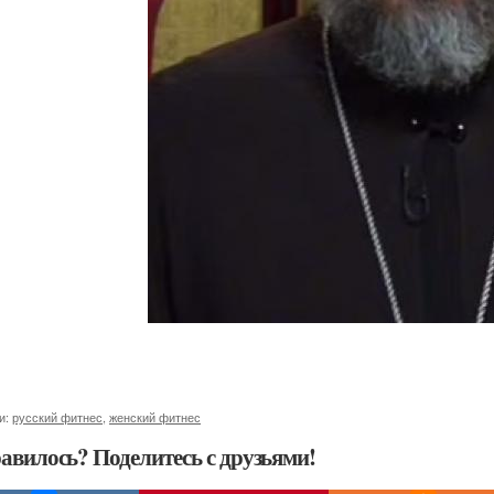
и:
русский фитнес
,
женский фитнес
авилось? Поделитесь с друзьями!