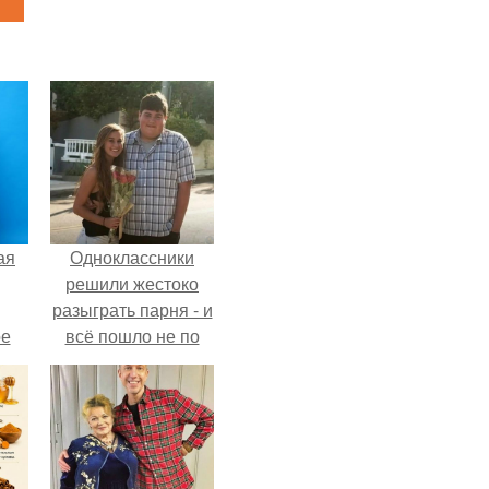
ая
Одноклассники
решили жестоко
разыграть парня - и
ое
всё пошло не по
плану.