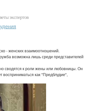
веты экспертов
худения
ско - женских взаимоотношений.
дружба возможна лишь среди представителей
о сводятся к роли жены или любовницы. Он
ет восприниматься как "Предблудие",