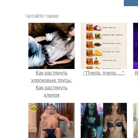
Читайте также
Как растянуть
-"Пчела, пчела …".
Я
хлопковые трусы.
Как растянуть
хлопок