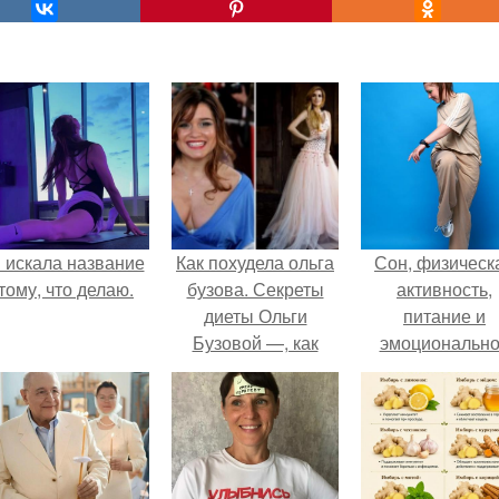
 искала название
Как похудела ольга
Сон, физическ
тому, что делаю.
бузова. Секреты
активность,
диеты Ольги
питание и
Бузовой —, как
эмоциональн
питается
состояние!
популярная
певица, модель,
ведущая ток-шоу?