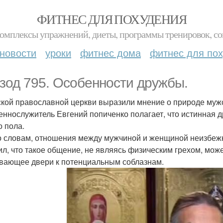
ФИТНЕС ДЛЯ ПОХУДЕНИЯ
комплексы упражнений, диеты, программы тренировок, со
новости
уроки
фитнес дома
фитнес для по
зод 795. Особенности дружбы.
ской православной церкви выразили мнение о природе муж
ннослужитель Евгений попиченко полагает, что истинная 
о пола.
о словам, отношения между мужчиной и женщиной неизбежн
ил, что такое общение, не являясь физическим грехом, мож
вающее двери к потенциальным соблазнам.