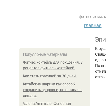
фитнес дома. 
главная
Эпи
В рус
Свяще
Популярные материалы
одног
Фитнес коктейль для похудения. 7
По ег
рецептов фитнес - коктейлей.
отмет
Как стать красивой за 30 дней.
откры
Китайские шарики как способ
сохранить здоровье, не вставая с
дивана.
Valeria Ammirato. Основная