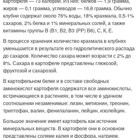
картофеля — 73 калории. Из них: белков — 1,9 грамма,
жиров — 0,1 грамма, углеводов — 16,6 грамма. Обычно
клубни содержат около 76% воды, 18% крахмала, 0,5-1%
сахаров, 2% белка и 1% минеральных солей, а также
витамины группы В (В1, В2, В3 (РР) В6), С, К, Е.
В процессе хранения количество крахмала в клубнях
уменьшается в результате его гидролитического распада
до сахаров. Количество сахара может возрасти с 2% до
8%. Сахара в картофеле представлены глюкозой,
фруктозой и сахарозой.
В картофельном белке и в составе свободных
аминокислот картофеля содержатся все аминокислоты,
встречающиеся в растениях, в том числе в удачном
соотношении незаменимые: лизин, метионин, треонин,
триптофан, валин, фенилаланин, лейцин, изолейцин.
Большое значение имеет картофель как источник
минеральных веществ. В картофеле они в основном
представлены солями калия и фосфора, натрием,