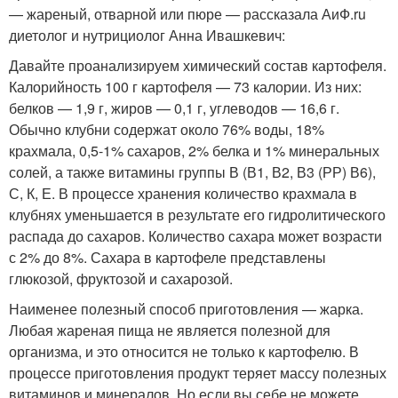
— жареный, отварной или пюре — рассказала АиФ.ru
диетолог и нутрициолог Анна Ивашкевич:
Давайте проанализируем химический состав картофеля.
Калорийность 100 г картофеля — 73 калории. Из них:
белков — 1,9 г, жиров — 0,1 г, углеводов — 16,6 г.
Обычно клубни содержат около 76% воды, 18%
крахмала, 0,5-1% сахаров, 2% белка и 1% минеральных
солей, а также витамины группы В (В1, В2, В3 (РР) В6),
С, К, Е. В процессе хранения количество крахмала в
клубнях уменьшается в результате его гидролитического
распада до сахаров. Количество сахара может возрасти
с 2% до 8%. Сахара в картофеле представлены
глюкозой, фруктозой и сахарозой.
Наименее полезный способ приготовления — жарка.
Любая жареная пища не является полезной для
организма, и это относится не только к картофелю. В
процессе приготовления продукт теряет массу полезных
витаминов и минералов. Но если вы себе не можете