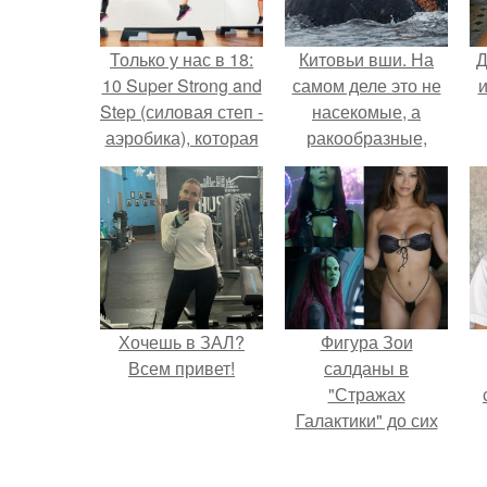
Только у нас в 18:
Китовьи вши. На
Д
10 Super Strong and
самом деле это не
и
Step (силовая степ -
насекомые, а
аэробика), которая
ракообразные,
включает в себя
относящиеся к
все основные
бокоплавам.
направления
фитнеса:
Хочешь в ЗАЛ?
Фигура Зои
Всем привет!
салданы в
"Стражах
Галактики" до сих
пор вызывает
восхищение.