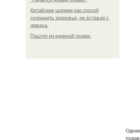
Китайские шарики как способ
сохранить здоровье, не вставая с
дивана.
Паштет из куриной грудки.
Однак
подав