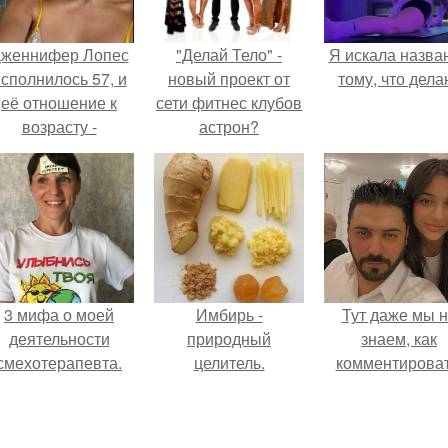
женнифер Лопес
"Делай Тело" -
Я искала назва
сполнилось 57, и
новый проект от
тому, что дела
её отношение к
сети фитнес клубов
возрасту -
астрон?
настоящий
манифест
уверенности: "не
говорите, что я
отлично выгляжу
для 57.
3 мифа о моей
Имбирь -
Тут даже мы 
деятельности
природный
знаем, как
смехотерапевта.
целитель.
комментироват