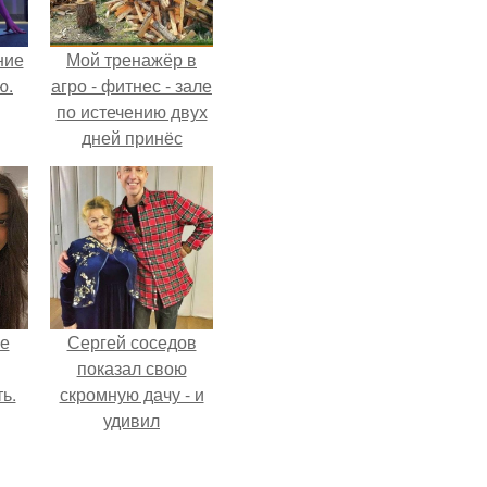
ние
Мой тренажёр в
ю.
агро - фитнес - зале
по истечению двух
дней принёс
ощутимый
результат.
не
Сергей соседов
показал свою
ь.
скромную дачу - и
удивил
поклонников.