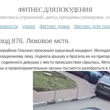
ФИТНЕС ДЛЯ ПОХУДЕНИЯ
комплексы упражнений, диеты, программы тренировок, со
новости
уроки
фитнес дома
фитнес для по
зод 876. Люковое мстя.
рорайоне Ольгино произошел курьезный инцидент. Молодая
изационному люку, подняла крышку и бросила ее на припар
 содеянного девушка с места происшествия скрылась. Мот
ы и правоохранительные органы пытаются разобраться в