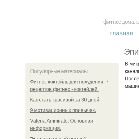
фитнес дома. 
главная
Эпи
В мик
канал
Популярные материалы
После
Фитнес коктейль для похудения. 7
машин
рецептов фитнес - коктейлей.
Как стать красивой за 30 дней.
9 мотивационных привычек.
Valeria Ammirato. Основная
информация.
"Начался новый роман?