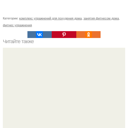
Категории:
комплекс упражнений для похудения дома
,
занятия фитнесом дома
,
фитнес упражнения
Читайте также
Наконец то я начала ремонт!