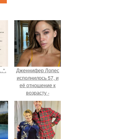
…".
Дженнифер Лопес
исполнилось 57, и
её отношение к
возрасту -
настоящий
манифест
уверенности: "не
говорите, что я
отлично выгляжу
для 57.