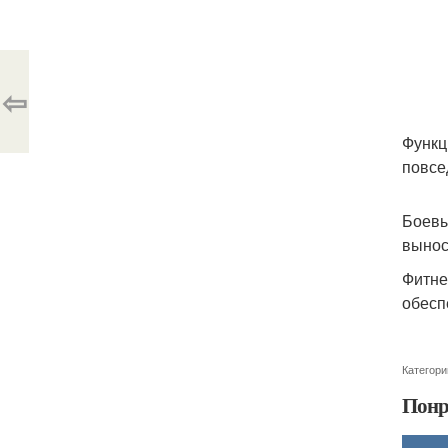
⇦
Функц
повсе
Боевы
вынос
Фитне
обесп
Категори
Понр