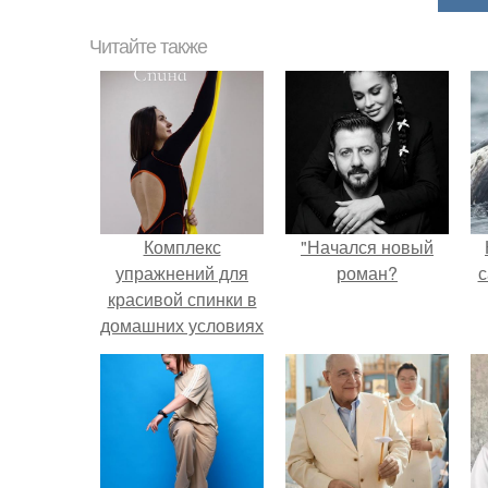
Читайте также
Комплекс
"Начался новый
упражнений для
роман?
с
красивой спинки в
домашних условиях
с фитнес резинкой.