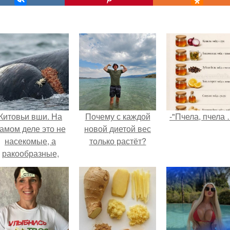
Китовьи вши. На
Почему с каждой
-"Пчела, пчела 
амом деле это не
новой диетой вес
насекомые, а
только растёт?
ракообразные,
относящиеся к
бокоплавам.