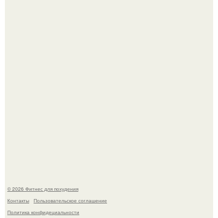
Тут даже мы не знаем, как комментировать.
Сергей соседов показал свою скромную дачу - и удивил
поклонников.
© 2026 Фитнес для похудения
Контакты
Пользовательское соглашение
Политика конфидециальности