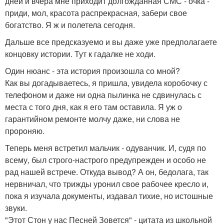
дней и вчера мне приходит долгожданная СМС - очка -
приди, мол, красота распрекрасная, забери свое
богатство. Я ж и полетела сегодня.
Дальше все предсказуемо и вы даже уже предполагаете
концовку истории. Тут к гадалке не ходи.
Один нюанс - эта история произошла со мной?
Как вы догадываетесь, я пришла, увидела коробочку с
телефоном и даже ни одна пылинка не сдвинулась с
места с того дня, как я его там оставила. Я уж о
гарантийном ремонте молчу даже, ни слова не
пророняю.
Теперь меня встретил мальчик - одуванчик. И, судя по
всему, был строго-настрого предупрежден и особо не
рад нашей встрече. Откуда вывод? А он, бедолага, так
нервничал, что трижды уронил свое рабочее кресло и,
пока я изучала документы, издавал тихие, но истошные
звуки.
"Этот Стон у нас Песней Зовется" - цитата из школьной