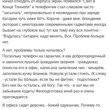
начал отходить от корпуса экран, появился "Свет в
Конце Тоннеля" и телефончик стал слишком часто
"засыпать", непроизвольно и неожиданно при заряде
батареи чуть ниже 60%. Короче - даже мне, блондинке
(которая с некоторыми современными гаджетами иногда
бывает на глубокое вы) тут как тому ежу все понятно -
"Вздулась" батарея, надо менять. Все. Проблем больше
нет.
А нет, проблемы только начались?
Поскольку телефон на гарантии, я как добропорядочный
и законопослушный гражданин (вернее - гражданка)
понесла его в офис, написала заявление чин - чинарём,
заполнила кучку бланков. Ножули устали стоять. (К слову
- устали бы больше, если бы не фитнес - подготовка?
Без них бы осталась, ей богу. Так что - в зал мы не
забываем ходить! Физподготовка иной раз и очень
пригождается.
В офисе сидит девочка - божий одуванчик. Почему-то,