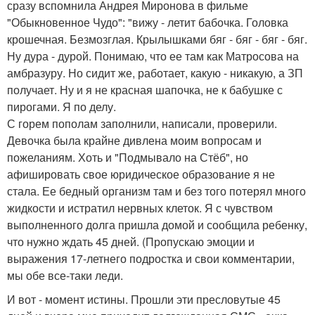
сразу вспомнила Андрея Миронова в фильме
"Обыкновенное Чудо": "вижу - летит бабочка. Головка
крошечная. Безмозглая. Крылышками бяг - бяг - бяг - бяг.
Ну дура - дурой. Понимаю, что ее там как Матросова на
амбразуру. Но сидит же, работает, какую - никакую, а ЗП
получает. Ну и я не красная шапочка, не к бабушке с
пирогами. Я по делу.
С горем пополам заполнили, написали, проверили.
Девочка была крайне дивлена моим вопросам и
пожеланиям. Хоть и "Подмывало на Стёб", но
афишировать свое юридическое образование я не
стала. Ее бедный организм там и без того потерял много
жидкости и истратил нервных клеток. Я с чувством
выполненного долга пришла домой и сообщила ребенку,
что нужно ждать 45 дней. (Пропускаю эмоции и
выражения 17-летнего подростка и свои комментарии,
мы обе все-таки леди.
И вот - момент истины. Прошли эти пресловутые 45