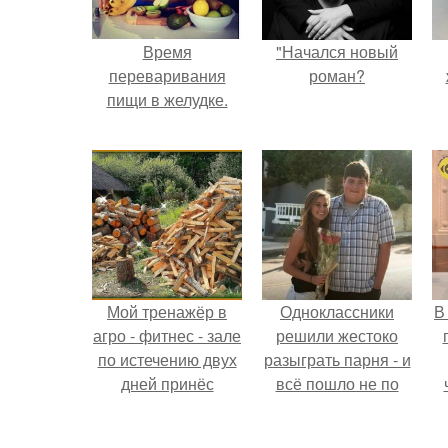
Время
"Начался новый
переваривания
роман?
пищи в желудке.
Мой тренажёр в
Одноклассники
В
агро - фитнес - зале
решили жестоко
по истечению двух
разыграть парня - и
дней принёс
всё пошло не по
ощутимый
плану.
результат.
э