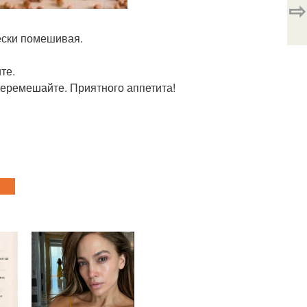
⇨
чески помешивая.
те.
 перемешайте. Приятного аппетита!