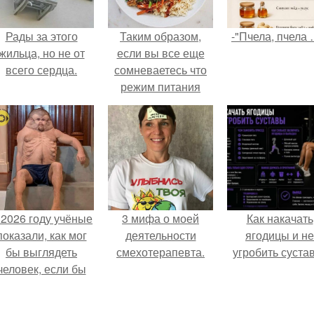
Рады за этого
Таким образом,
-"Пчела, пчела 
жильца, но не от
если вы все еще
всего сердца.
сомневаетесь что
режим питания
важен, давайте мы
вспомним о
биоритмах?
 2026 году учёные
3 мифа о моей
Как накачать
показали, как мог
деятельности
ягодицы и не
бы выглядеть
смехотерапевта.
угробить суста
человек, если бы
его тело
волюционировало