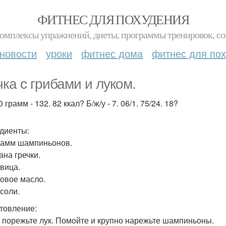
ФИТНЕС ДЛЯ ПОХУДЕНИЯ
комплексы упражнений, диеты, программы тренировок, со
новости
уроки
фитнес дома
фитнес для по
чка с грибами и луком.
 грамм - 132. 82 ккал? Б/ж/у - 7. 06/1. 75/24. 18?
диенты:
рамм шампиньонов.
ана гречки.
овица.
овое масло.
 соли.
товление:
 порежьте лук. Помойте и крупно нарежьте шампиньоны.