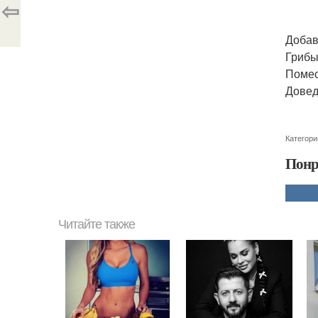
⇦
Добав
Грибы
Помес
Довед
Категори
Понр
Читайте также