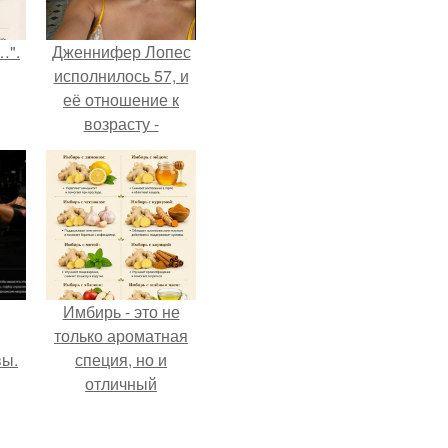
…".
Дженнифер Лопес
исполнилось 57, и
её отношение к
возрасту -
настоящий
манифест
уверенности: "не
говорите, что я
отлично выгляжу
для 57.
Имбирь - это не
только ароматная
вы.
специя, но и
отличный
ингредиент для
полезных напитков