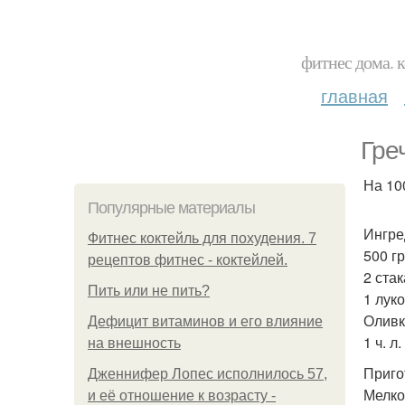
фитнес дома. 
главная
Гре
На 100
Популярные материалы
Ингре
Фитнес коктейль для похудения. 7
500 г
рецептов фитнес - коктейлей.
2 стак
Пить или не пить?
1 лук
Оливк
Дефицит витаминов и его влияние
1 ч. л.
на внешность
Приго
Дженнифер Лопес исполнилось 57,
Мелко
и её отношение к возрасту -