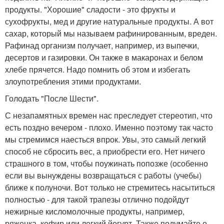
продукты. "Хорошие" сладости - это фрукты и
сухофрукты, мед и другие натуральные продукты. А вот
сахар, который мы называем рафинированным, вреден.
Рафинад организм получает, например, из выпечки,
десертов и газировки. Он также в макаронах и белом
хлебе прячется. Надо помнить об этом и избегать
злоупотребления этими продуктами.
Голодать "После Шести".
С незапамятных времен нас преследует стереотип, что
есть поздно вечером - плохо. Именно поэтому так часто
мы стремимся наесться впрок. Увы, это самый легкий
способ не сбросить вес, а приобрести его. Нет ничего
страшного в том, чтобы поужинать попозже (особенно
если вы вынуждены возвращаться с работы (учебы)
ближе к полуночи. Вот только не стремитесь насытиться
полностью - для такой трапезы отлично подойдут
нежирные кисломолочные продукты, например,
ряженка, кефир или легкий йогурт. Также подумайте о