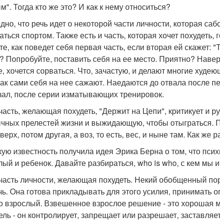
м". Тогда кто же это? И как к нему относиться?
дно, что речь идет о некоторой части личности, которая саб
аться спортом. Также есть и часть, которая хочет похудеть, 
те, как поведет себя первая часть, если вторая ей скажет:
? Попробуйте, поставить себя на ее место. Приятно? Наверн
е, хочется сорваться. Что, зачастую, и делают многие худе
 как сами себя на нее сажают. Наедаются до отвала после 
зал, после серии изматывающих тренировок.
часть, желающая похудеть, "Держит на Цепи", критикует и 
чных прелестей жизни и выжидающую, чтобы отыграться. По
верх, потом другая, а воз, то есть, вес, и ныне там. Как же 
ую известность получила идея Эрика Берна о том, что психи
лый и ребенок. Давайте разбираться, who is who, с кем мы 
 часть личности, желающая похудеть. Некий обобщенный порт
чь. Она готова прикладывать для этого усилия, принимать 
то взрослый. Взвешенное взрослое решение - это хорошая м
ель - он контролирует, запрещает или разрешает, заставляет