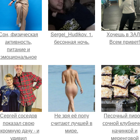
Сон, физическая
Sergei_Hudikov. 1.
Хочешь в ЗА
активность,
бесонная ночь.
Всем привет!
питание и
эмоциональное
состояние!
Сергей соседов
Не зря её попу
Песочный пиро
показал свою
считают лучшей в
сочной клубнич
скромную дачу - и
мире.
начинкой и
удивил
меренговой