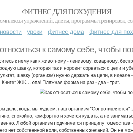
ФИТНЕС ДЛЯ ПОХУДЕНИЯ
комплексы упражнений, диеты, программы тренировок, со
новости
уроки
фитнес дома
фитнес для по
 относиться к самому себе, чтобы по
ситесь к нему как к животному - ленивому, коварному, бесп
родную шавку, которая так и норовит сорваться с цепи и уб
зультат, шавку (организм) нужно держать на цепи, в идеале 
 Книге" ЖЖ… опа! Пляжная форма на раз - два - три".
ом деле, когда мы худеем, наш организм "Сопротивляется" э
чно, спокойно, комфортно и хочется кушать, а не занимать
твенно. Любой организм подчиняется принципу гомеостаза 
него нет собственной воли, собственных желаний. Он не м