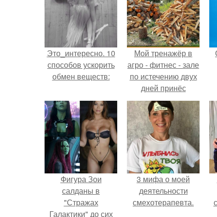
Это_интересно. 10
Мой тренажёр в
способов ускорить
агро - фитнес - зале
обмен веществ:
по истечению двух
дней принёс
ощутимый
результат.
Фигура Зои
3 мифа о моей
салданы в
деятельности
"Стражах
смехотерапевта.
Галактики" до сих