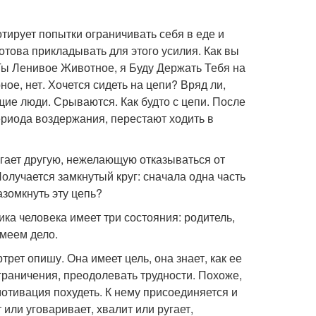
отирует попытки ограничивать себя в еде и
готова прикладывать для этого усилия. Как вы
 "Ты Ленивое Животное, я Буду Держать Тебя на
ое, нет. Хочется сидеть на цепи? Вряд ли,
ющие люди. Срываются. Как будто с цепи. После
периода воздержания, перестают ходить в
ругает другую, нежелающую отказываться от
лучается замкнутый круг: сначала одна часть
разомкнуть эту цепь?
ка человека имеет три состояния: родитель,
имеем дело.
рет опишу. Она имеет цель, она знает, как ее
ограничения, преодолевать трудности. Похоже,
отивация похудеть. К нему присоединяется и
 или уговаривает, хвалит или ругает,