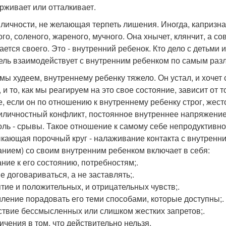
рживает или отталкивает.
 личности, не желающая терпеть лишения. Иногда, капризная
го, соленого, жареного, мучного. Она хнычет, клянчит, а сов
ается своего. Это - внутренний ребенок. Кто дело с детьми
ель взаимодействует с внутренним ребенком по самым раз
 мы худеем, внутреннему ребенку тяжело. Он устал, и хочет
 и то, как мы реагируем на это свое состояние, зависит от 
е, если он по отношению к внутреннему ребенку строг, жесто
иличностный конфликт, постоянное внутреннее напряжение. 
оль - срывы. Такое отношение к самому себе непродуктивно
кающая порочный круг - налаживание контакта с внутренни
анием) со своим внутренним ребенком включает в себя:
ние к его состоянию, потребностям;.
е договариваться, а не заставлять;.
тие и положительных, и отрицательных чувств;.
ление порадовать его теми способами, которые доступны;.
ствие бессмысленных или слишком жестких запретов;.
ичения в том, что действительно нельзя.