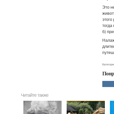
Это н
живот
этого
тогда
б) при
Налаж
длите
путеш
Категори
Понр
Читайте также