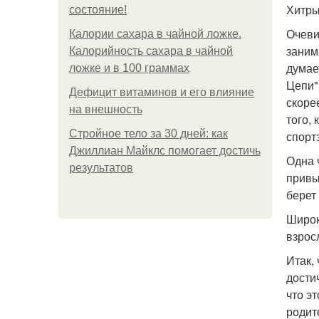
Хитры
состояние!
Очеви
Калории сахара в чайной ложке.
заним
Калорийность сахара в чайной
думае
ложке и в 100 граммах
Цепи"
Дефицит витаминов и его влияние
скоре
на внешность
того,
Стройное тело за 30 дней: как
спорт
Джиллиан Майклс помогает достичь
Одна 
результатов
привы
берет 
Широк
взрос
Итак,
дости
что э
родит