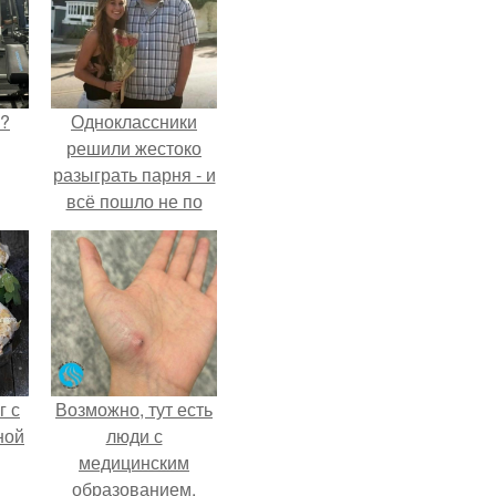
Л?
Одноклассники
решили жестоко
разыграть парня - и
всё пошло не по
плану.
г с
Возможно, тут есть
ной
люди с
медицинским
образованием,