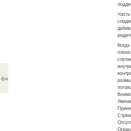
подде
Часть
сладко
добив
родит
Когда
плохо,
случа
внутр
контр
⇦
размы
потак
Внима
Умени
Приня
Стрем
Отсут
Огран