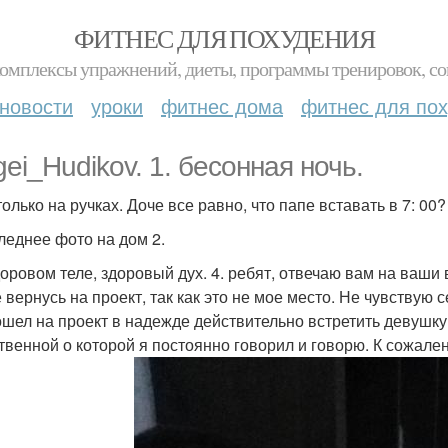
ФИТНЕС ДЛЯ ПОХУДЕНИЯ
комплексы упражнений, диеты, программы тренировок, со
новости
уроки
фитнес дома
фитнес для по
gei_Hudikov. 1. бесонная ночь.
олько на ручках. Доче все равно, что папе вставать в 7: 00?
следнее фото на дом 2.
здоровом теле, здоровый дух. 4. ребят, отвечаю вам на ваши
е вернусь на проект, так как это не мое место. Не чувствую
пошел на проект в надежде действительно встретить девушку
твенной о которой я постоянно говорил и говорю. К сожален