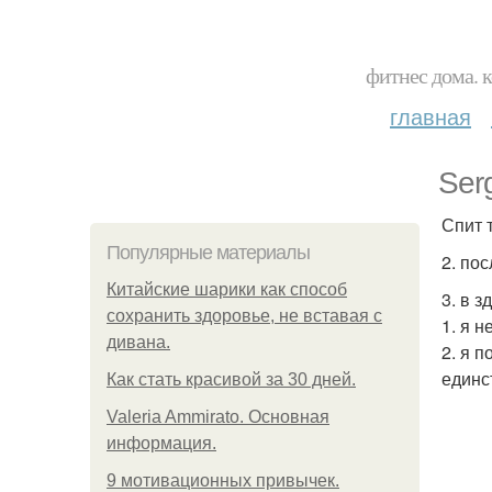
фитнес дома. 
главная
Ser
Спит т
Популярные материалы
2. по
Китайские шарики как способ
3. в 
сохранить здоровье, не вставая с
1. я н
дивана.
2. я 
единс
Как стать красивой за 30 дней.
Valeria Ammirato. Основная
информация.
9 мотивационных привычек.