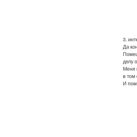
3. ин
Да ко
Помеш
делу 
Меня 
в том
И пом