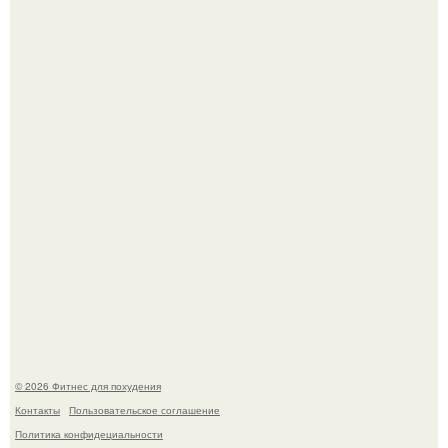
Имбирь - это не только ароматная специя, но и отличный
ингредиент для полезных напитков и блюд.
Сергей соседов показал свою скромную дачу - и удивил
поклонников.
© 2026 Фитнес для похудения
Контакты
Пользовательское соглашение
Политика конфидециальности