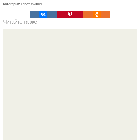
Категории:
спорт фитнес
Читайте также
Убтан - нет средства лучше для очищения кожи.
Рады за этого жильца, но не от всего сердца.