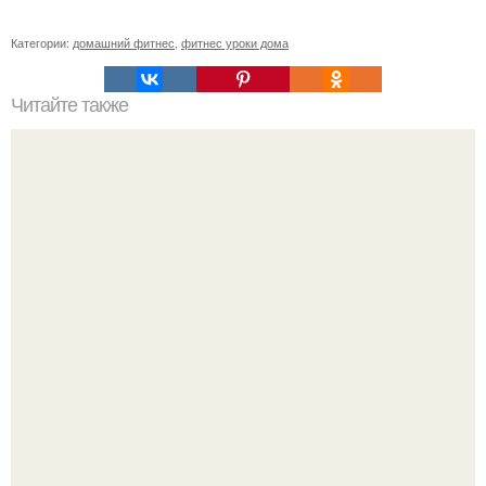
Категории:
домашний фитнес
,
фитнес уроки дома
Читайте также
Лишь одно упражнение, но оказывает
сногсшибательный эффект: "Осиная" талия и плоский
живот - при этом огромная польза для здоровья!