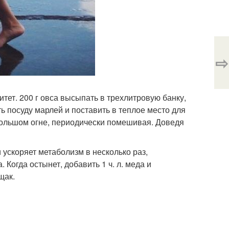
⇨
ет. 200 г овса высыпать в трехлитровую банку,
зать посуду марлей и поставить в теплое место для
ебольшом огне, периодически помешивая. Доведя
ускоряет метаболизм в несколько раз,
. Когда остынет, добавить 1 ч. л. меда и
щак.