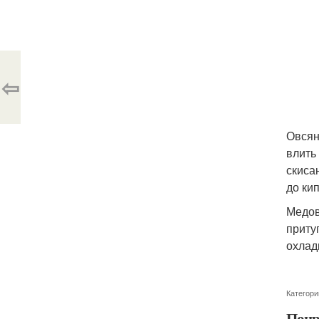
⇦
Овсян
влить 
скиса
до кип
Медов
притуп
охлад
Категори
Понр