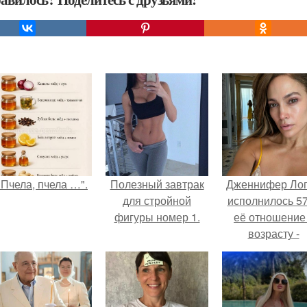
"Пчела, пчела …".
Полезный завтрак
Дженнифер Ло
для стройной
исполнилось 57
фигуры номер 1.
её отношение
возрасту -
настоящий
манифест
уверенности: "
говорите, что 