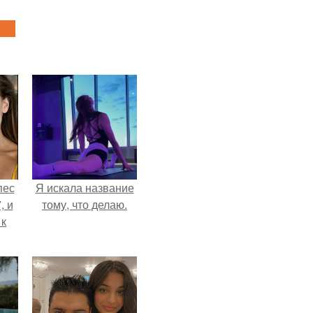
пес
Я искала название
, и
тому, что делаю.
 к
не
я