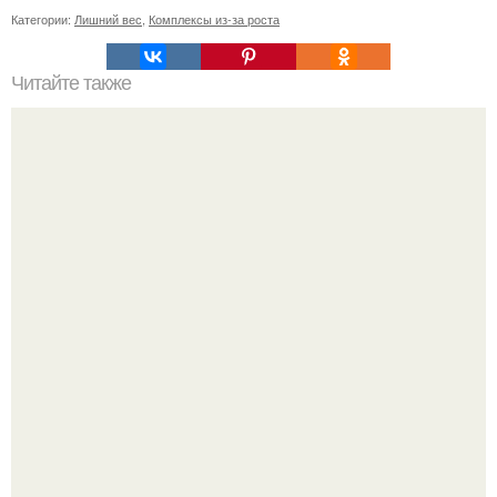
Категории:
Лишний вес
,
Комплексы из-за роста
Читайте также
Что есть до и после тренировки, если вы отказались от
мяса.