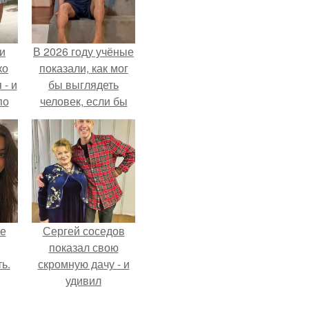
и
В 2026 году учёные
ко
показали, как мог
 - и
бы выглядеть
по
человек, если бы
его тело
эволюционировало
специально для
выживания в
автокатастpoфах.
не
Сергей соседов
показал свою
ь.
скромную дачу - и
удивил
поклонников.