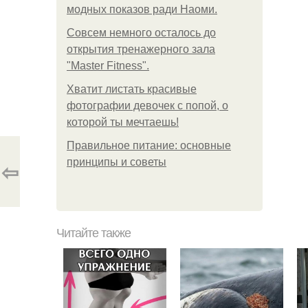
модных показов ради Наоми.
Совсем немного осталось до
открытия тренажерного зала
"Master Fitness".
Хватит листать красивые
фотографии девочек с попой, о
которой ты мечтаешь!
Правильное питание: основные
принципы и советы
⇦
Читайте также