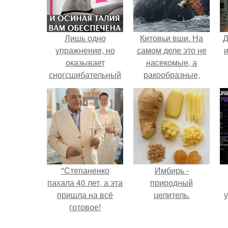
Лишь одно
Китовьи вши. На
Д
упражнение, но
самом деле это не
и
оказывает
насекомые, а
сногсшибательный
ракообразные,
эффект: "Осиная"
относящиеся к
талия и плоский
бокоплавам.
живот - при этом
огромная польза
для здоровья!
"Степаненко
Имбирь -
пахала 40 лет, а эта
природный
пришла на всё
целитель.
у
готовое!