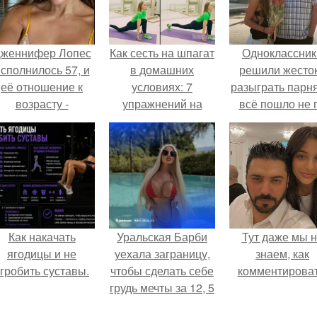
женнифер Лопес
Как сесть на шпагат
Одноклассник
сполнилось 57, и
в домашних
решили жесто
её отношение к
условиях: 7
разыграть парня
возрасту -
упражнений на
всё пошло не 
настоящий
растяжку?
плану.
манифест
уверенности: "не
говорите, что я
отлично выгляжу
для 57.
Как накачать
Уральская Барби
Тут даже мы 
ягодицы и не
уехала заграницу,
знаем, как
гробить суставы.
чтобы сделать себе
комментироват
грудь мечты за 12, 5
тыс.