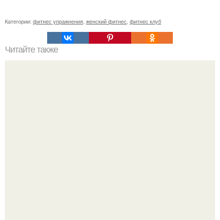
Категории:
фитнес упражнения
,
женский фитнес
,
фитнес клуб
Читайте также
Куда сходить в Тюмени. 20 Лучших мест в Тюмени, куда
можно сходить с маленьким ребенком