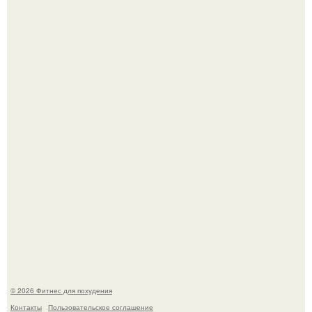
Как накачать ягодицы и не угробить суставы.
Сергей соседов показал свою скромную дачу - и удивил
поклонников.
© 2026 Фитнес для похудения
Контакты
Пользовательское соглашение