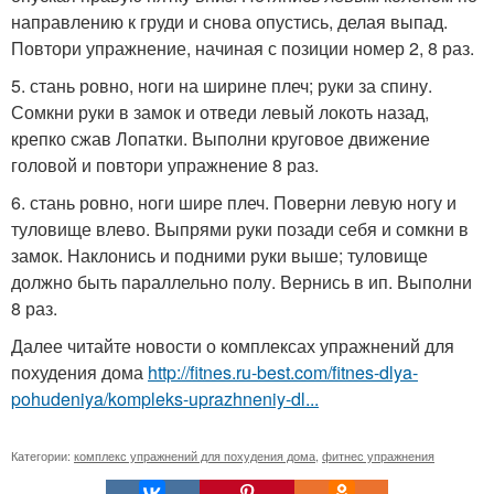
направлению к груди и снова опустись, делая выпад.
Повтори упражнение, начиная с позиции номер 2, 8 раз.
5. стань ровно, ноги на ширине плеч; руки за спину.
Сомкни руки в замок и отведи левый локоть назад,
крепко сжав Лопатки. Выполни круговое движение
головой и повтори упражнение 8 раз.
6. стань ровно, ноги шире плеч. Поверни левую ногу и
туловище влево. Выпрями руки позади себя и сомкни в
замок. Наклонись и подними руки выше; туловище
должно быть параллельно полу. Вернись в ип. Выполни
8 раз.
Далее читайте новости о комплексах упражнений для
похудения дома
http://fitnes.ru-best.com/fitnes-dlya-
pohudeniya/kompleks-uprazhneniy-dl...
Категории:
комплекс упражнений для похудения дома
,
фитнес упражнения