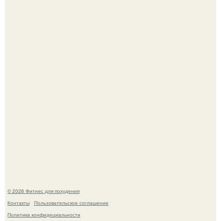
В 2026 году учёные показали, как мог бы выглядеть
человек, если бы его тело эволюционировало
специально для выживания в автокатастpoфах.
Фигура Зои салданы в "Стражах Галактики" до сих пор
вызывает восхищение.
© 2026 Фитнес для похудения
Контакты
Пользовательское соглашение
Политика конфидециальности