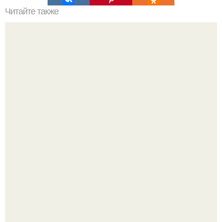
Читайте также
Как вернуть коже живота упрогость!
На излучине реки десны в зоне отдыха "Заречье"
обустроили комфортный городской пляж.