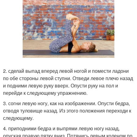
2. сделай выпад вперед левой ногой и помести ладони
по обе стороны левой ступни. Отведи левое плечо назад
и подними левую руку вверх. Опусти руку на пол и
перейди к следующему упражнению.
3. согни левую ногу, как на изображении. Опусти бедра,
отводя туловище назад. Из этого положения переходи к
следующему.
4. приподними бедра и выпрями левую ногу назад,
опуская правую пятку вниз. Потянись левым коленом по