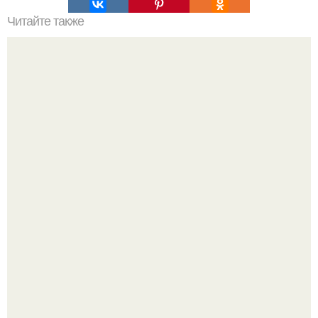
Читайте также
Китовьи вши. На самом деле это не насекомые, а
ракообразные, относящиеся к бокоплавам.
Рады за этого жильца, но не от всего сердца.