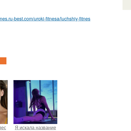
fitnes.ru-best.com/uroki-fitnesa/luchshiy-fitnes
пес
Я искала название