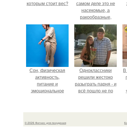
которым стоит вес?
самом деле это не
насекомые, а
ракообразные,
относящиеся к
бокоплавам.
Сон, физическая
Одноклассники
В
активность,
решили жестоко
питание и
разыграть парня - и
эмоциональное
всё пошло не по
состояние!
плану.
э
© 2026 Фитнес для похудения
К