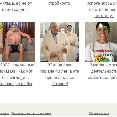
жильца, но не от
стройности.
исполнилось 57
всего сердца.
её отношение
возрасту -
настоящий
манифест
уверенности: "
говорите, что 
отлично выгля
для 57.
 2026 году учёные
"Степаненко
3 мифа о мое
показали, как мог
пахала 40 лет, а эта
деятельност
бы выглядеть
пришла на всё
смехотерапевт
человек, если бы
готовое!
его тело
волюционировало
специально для
выживания в
онтакты
Пользовательское соглашение
Обратная связь
автокатастpoфах.