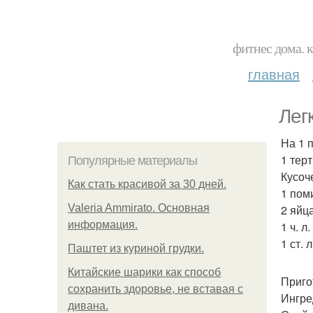
фитнес дома. 
главная
Лег
На 1 
1 тер
Популярные материалы
Кусоче
Как стать красивой за 30 дней.
1 пом
Valeria Ammirato. Основная
2 яйца
информация.
1 ч. л
1 ст. 
Паштет из куриной грудки.
Китайские шарики как способ
Приго
сохранить здоровье, не вставая с
Ингре
дивана.