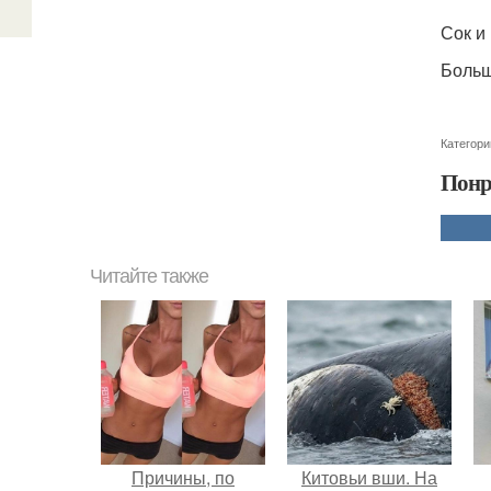
Сок и
Больш
Категори
Понр
Читайте также
Причины, по
Китовьи вши. На