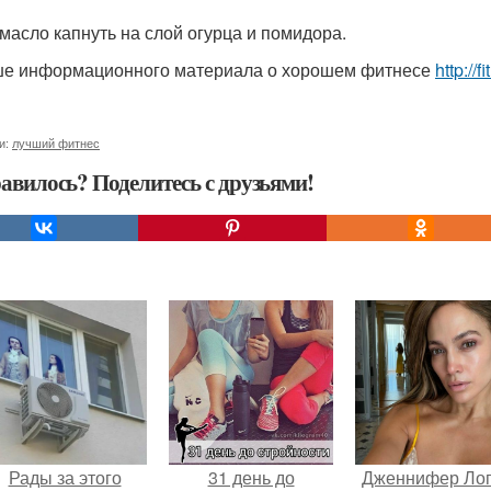
 масло капнуть на слой огурца и помидора.
е информационного материала о хорошем фитнесе
http://
и:
лучший фитнес
авилось? Поделитесь с друзьями!
Рады за этого
31 день до
Дженнифер Ло