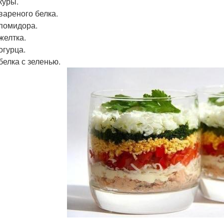
куры.
вареного белка.
помидора.
желтка.
огурца.
белка с зеленью.