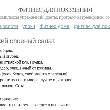
ФИТНЕС ДЛЯ ПОХУДЕНИЯ
комплексы упражнений, диеты, программы тренировок, со
новости
уроки
фитнес дома
фитнес для по
кий слоеный салат.
порцию:
тый огурец.
к отварной кур. Грудки.
идор, очищенный от кожицы.
 (слой белка, слой желтка с зеленью).
. растительного масла, лучше оливковое.
л. лимон. Сока.
товление:
диенты потереть на терке и выложить: