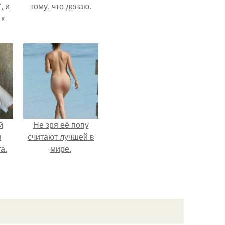
, и
тому, что делаю.
 к
не
я
жу
й
Не зря её попу
и
считают лучшей в
а.
мире.