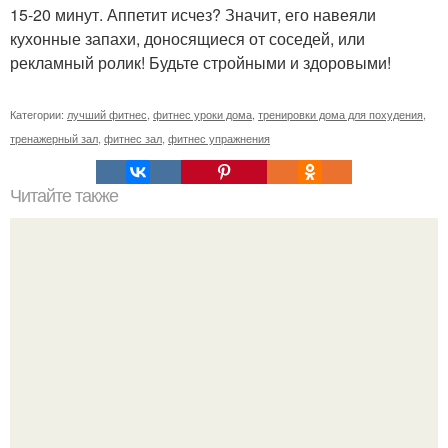
15-20 минут. Аппетит исчез? Значит, его навеяли
кухонные запахи, доносящиеся от соседей, или
рекламный ролик! Будьте стройными и здоровыми!
Категории:
лучший фитнес
,
фитнес уроки дома
,
тренировки дома для похудения
,
тренажерный зал
,
фитнес зал
,
фитнес упражнения
Читайте также
Комплекс упражнений на сжигание?