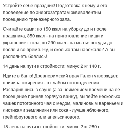
Устройте себе праздник! Подготовка к нему и его
проведение по энергозатратам эквивалентны
посещению тренажерного зала.
Считайте сами: по 150 ккал на уборку до и после
праздника, 350 ккал - на приготовление пищи и
украшение стола, по 290 ккал - на мытье посуды до
после и во время. Ну, и сколько там набежало? А вы
располнеть боялись!
14 день на пути к стройности: минус 2 кг 140 г.
Идите в баню! Древнеримский врач Гален утверждал:
причина ожирения - в слабом потоотделении.
Распарившись в сауне (а за неимением времени на ее
посещение приняв горячую ванну), выпейте несколько
чашек потогонного чая с медом, малиновым вареньем и
листиками земляники или сока - лучше яблочного,
грейпфрутового или апельсинового.
15 день на пути к стройности: минус 2 кг 280 г.