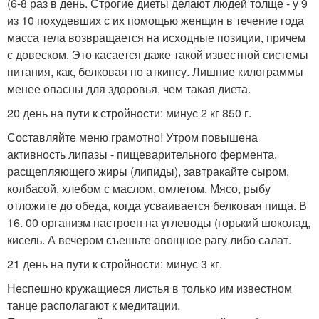
(6-8 раз в день. Строгие диеты делают людей толще - у 9
из 10 похудевших с их помощью женщин в течение года
масса тела возвращается на исходные позиции, причем
с довеском. Это касается даже такой известной системы
питания, как, белковая по аткинсу. Лишние килограммы
менее опасны для здоровья, чем такая диета.
20 день на пути к стройности: минус 2 кг 850 г.
Составляйте меню грамотно! Утром повышена
активность липазы - пищеварительного фермента,
расщепляющего жиры (липиды), завтракайте сыром,
колбасой, хлебом с маслом, омлетом. Мясо, рыбу
отложите до обеда, когда усваивается белковая пища. В
16. 00 организм настроен на углеводы (горький шоколад,
кисель. А вечером съешьте овощное рагу либо салат.
21 день на пути к стройности: минус 3 кг.
Неспешно кружащиеся листья в только им известном
танце располагают к медитации.