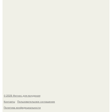
Сергей соседов показал свою скромную дачу - и удивил
поклонников.
Не зря её попу считают лучшей в мире.
© 2026 Фитнес для похудения
Контакты
Пользовательское соглашение
Политика конфидециальности