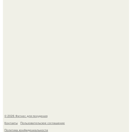
Уральская Барби уехала заграницу, чтобы сделать себе
грудь мечты за 12, 5 тыс.
Тут даже мы не знаем, как комментировать.
© 2026 Фитнес для похудения
Контакты
Пользовательское соглашение
Политика конфидециальности