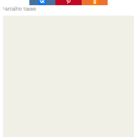
Читайте также
Мы сжигаем калории быстро?
Китовьи вши. На самом деле это не насекомые, а
ракообразные, относящиеся к бокоплавам.