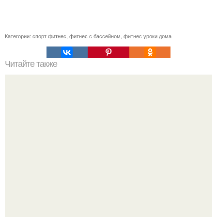
Категории:
спорт фитнес
,
фитнес с бассейном
,
фитнес уроки дома
Читайте также
Как заниматься на степпере. Когда лучше заниматься
спортом: утром или вечером