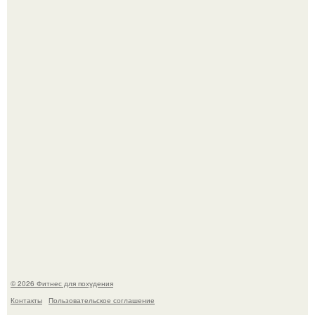
Как накачать ягодицы и не угробить суставы.
Имбирь - это не только ароматная специя, но и отличный
ингредиент для полезных напитков и блюд.
© 2026 Фитнес для похудения
Контакты
Пользовательское соглашение