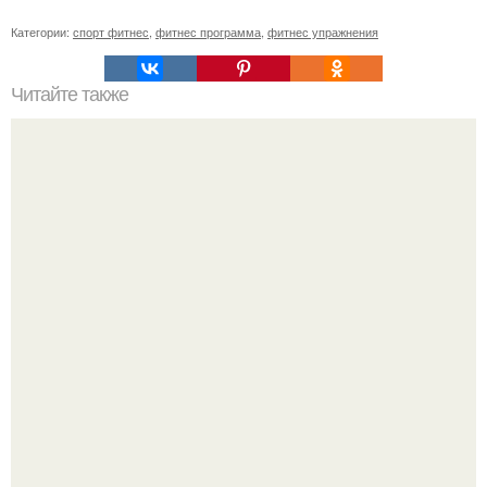
Категории:
спорт фитнес
,
фитнес программа
,
фитнес упражнения
Читайте также
Как похудеть на 20 кг без спорта. Простой способ
сбросить лишний вес